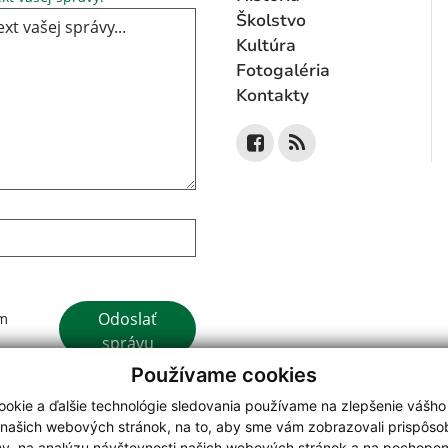
Školstvo
Kultúra
Fotogaléria
Kontakty
Google reCaptcha Response
Odoslať
ím
správu
Používame cookies
okie a ďalšie technológie sledovania používame na zlepšenie vášho
 našich webových stránok, na to, aby sme vám zobrazovali prispôs
my, na analýzu návštevnosti našich webových stránok a na pochopeni