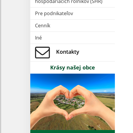
hospodáriacich roľníkov (SHR)
Pre podnikateľov
Cenník
Iné
Kontakty
Krásy našej obce