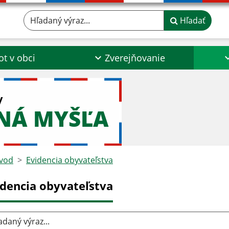
Hľadaný výraz...
Hľadať
ot v obci
Zverejňovanie
y
NÁ MYŠĽA
vod
Evidencia obyvateľstva
idencia obyvateľstva
aný výraz...