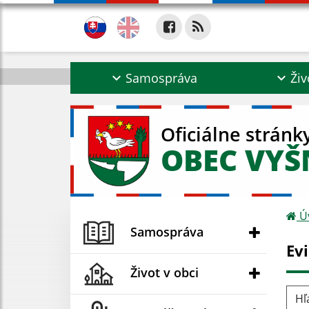
Samospráva
Živ
Oficiálne stránk
OBEC VYŠ
Ú
Samospráva
Ev
Život v obci
Hľad