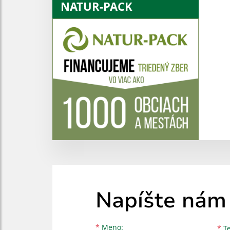
NATUR-PACK
Napíšte nám
Meno
Priezvisko
E-mailová adresa
*
Meno:
*
Te