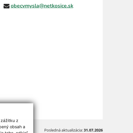
obecvmysla@netkosice.sk
 zážitku z
obený obsah a
Posledná aktualizácia:
31.07.2026
e toho, odkiaľ