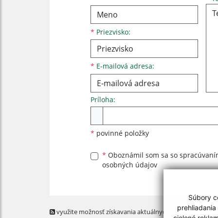
*
Priezvisko:
*
E-mailová adresa:
Príloha:
Príloha
*
povinné položky
*
Oboznámil som sa so
spracúvan
osobných údajov
Súbory co
prehliadania
využite možnosť získavania aktuálnych informácií s
cielené rekla