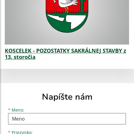
KOSCELEK - POZOSTATKY SAKRÁLNEJ STAVBY z
13. storočia
Napíšte nám
Meno
Priezvisko
E-mailová adresa
*
Meno:
*
Priezvisko: