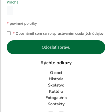
Príloha:
Príloha
*
povinné položky
*
Oboznámil som sa so
spracúvaním osobných údajov
Google reCaptcha Response
Odoslať správu
Rýchle odkazy
O obci
História
Školstvo
Kultúra
Fotogaléria
Kontakty