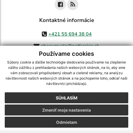
Kontaktné informácie
+421 55 694 38 04
obecvmysla@netkosice.sk
Používame cookies
Súbory cookie a ďalšie technológie sledovania používame na zlepšenie
vášho zážitku z prehliadania našich webových stránok, na to, aby sme
využite možnosť získavania aktuálnych informácií s využitím RSS
,
vám zobrazovali prispôsobený obsah a cielené reklamy, na analýzu
CMS systém (redakčný) systém ECHELON 2,
Mapa stránok
,
web portál
,
návštevnosti našich webových stránok a na pochopenie toho, odkiaľ naši
návštevníci prichádzajú.
webhosting
,
webex.digital, s.r.o.
,
domény
,
registrácia domény
,
spoločnosť webex.digital, s.r.o.
,
technický prevádzkovateľ
SÚHLASÍM
Posledná aktualizácia:
06.08.2026
Zmeniť moje nastavenia
Vytlačiť stránku
|
Vyhlásenie o prístupnosti
Autorské práva
|
Cookies
Odmietam
.
.
.
.
.
.