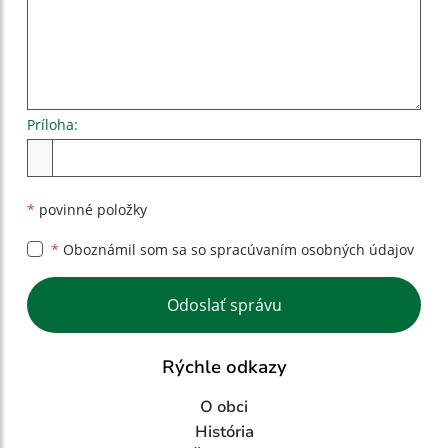
Príloha:
Príloha
*
povinné položky
*
Oboznámil som sa so
spracúvaním osobných údajov
Google reCaptcha Response
Odoslať správu
Rýchle odkazy
O obci
História