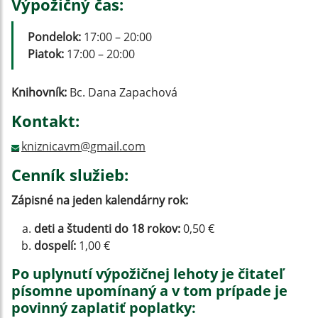
Výpožičný čas:
Pondelok:
17:00 – 20:00
Piatok:
17:00 – 20:00
Knihovník:
Bc. Dana Zapachová
Kontakt:
kniznicavm@gmail.com
Cenník služieb:
Zápisné na jeden kalendárny rok:
deti a študenti do 18 rokov:
0,50 €
dospelí:
1,00 €
Po uplynutí výpožičnej lehoty je čitateľ
písomne upomínaný a v tom prípade je
povinný zaplatiť poplatky: