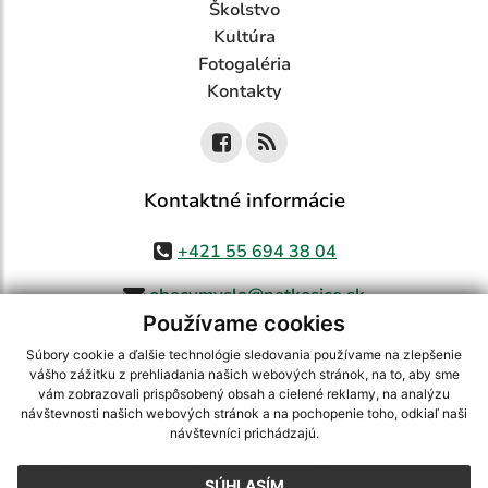
Školstvo
Kultúra
Fotogaléria
Kontakty
Kontaktné informácie
+421 55 694 38 04
obecvmysla@netkosice.sk
Používame cookies
Súbory cookie a ďalšie technológie sledovania používame na zlepšenie
vášho zážitku z prehliadania našich webových stránok, na to, aby sme
využite možnosť získavania aktuálnych informácií s využitím RSS
,
vám zobrazovali prispôsobený obsah a cielené reklamy, na analýzu
CMS systém (redakčný) systém ECHELON 2,
Mapa stránok
,
web portál
,
návštevnosti našich webových stránok a na pochopenie toho, odkiaľ naši
návštevníci prichádzajú.
webhosting
,
webex.digital, s.r.o.
,
domény
,
registrácia domény
,
spoločnosť webex.digital, s.r.o.
,
technický prevádzkovateľ
SÚHLASÍM