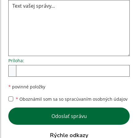
Príloha:
Príloha
*
povinné položky
*
Oboznámil som sa so
spracúvaním osobných údajov
Google reCaptcha Response
Odoslať správu
Rýchle odkazy