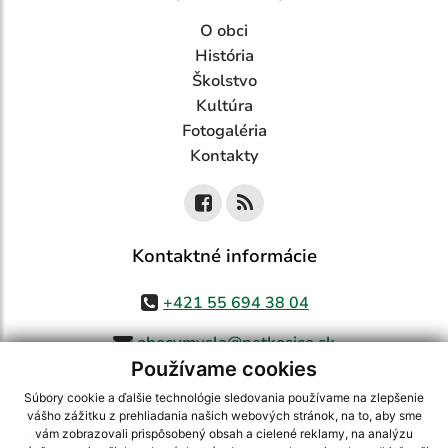
O obci
História
Školstvo
Kultúra
Fotogaléria
Kontakty
Kontaktné informácie
+421 55 694 38 04
obecvmysla@netkosice.sk
Používame cookies
Súbory cookie a ďalšie technológie sledovania používame na zlepšenie
vášho zážitku z prehliadania našich webových stránok, na to, aby sme
využite možnosť získavania aktuálnych informácií s využitím RSS
,
vám zobrazovali prispôsobený obsah a cielené reklamy, na analýzu