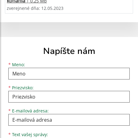
konania
| 0.25 Mb
zverejnené dňa: 12.05.2023
Napíšte nám
Meno
Priezvisko
E-mailová adresa
*
Meno:
*
Priezvisko:
*
E-mailová adresa:
Text vašej správy...
*
Text vašej správy: