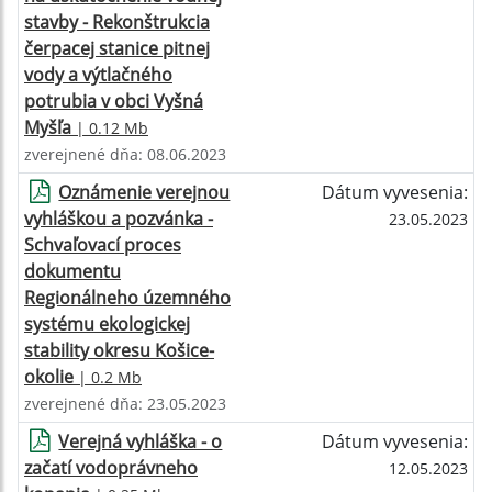
stavby - Rekonštrukcia
čerpacej stanice pitnej
vody a výtlačného
potrubia v obci Vyšná
Myšľa
| 0.12 Mb
zverejnené dňa: 08.06.2023
Oznámenie verejnou
Dátum vyvesenia:
vyhláškou a pozvánka -
23.05.2023
Schvaľovací proces
dokumentu
Regionálneho územného
systému ekologickej
stability okresu Košice-
okolie
| 0.2 Mb
zverejnené dňa: 23.05.2023
Verejná vyhláška - o
Dátum vyvesenia:
začatí vodoprávneho
12.05.2023