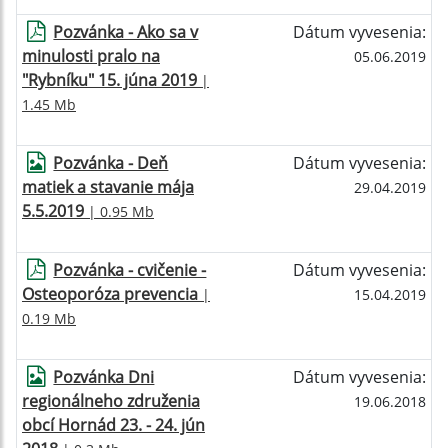
Pozvánka - Ako sa v
Dátum vyvesenia:
minulosti pralo na
05.06.2019
"Rybníku" 15. júna 2019
|
1.45 Mb
Pozvánka - Deň
Dátum vyvesenia:
matiek a stavanie mája
29.04.2019
5.5.2019
| 0.95 Mb
Pozvánka - cvičenie -
Dátum vyvesenia:
Osteoporóza prevencia
|
15.04.2019
0.19 Mb
Pozvánka Dni
Dátum vyvesenia:
regionálneho združenia
19.06.2018
obcí Hornád 23. - 24. jún