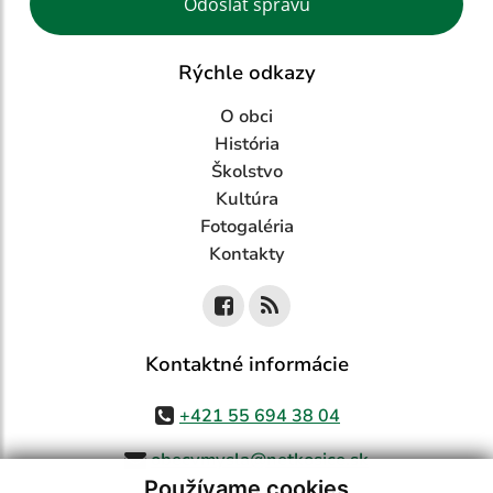
Odoslať správu
Rýchle odkazy
O obci
História
Školstvo
Kultúra
Fotogaléria
Kontakty
Kontaktné informácie
+421 55 694 38 04
obecvmysla@netkosice.sk
Používame cookies