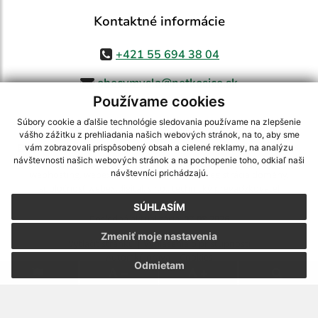
Kontaktné informácie
+421 55 694 38 04
obecvmysla@netkosice.sk
Používame cookies
Súbory cookie a ďalšie technológie sledovania používame na zlepšenie
vášho zážitku z prehliadania našich webových stránok, na to, aby sme
využite možnosť získavania aktuálnych informácií s využitím RSS
,
vám zobrazovali prispôsobený obsah a cielené reklamy, na analýzu
CMS systém (redakčný) systém ECHELON 2,
Mapa stránok
,
web portál
,
návštevnosti našich webových stránok a na pochopenie toho, odkiaľ naši
návštevníci prichádzajú.
webhosting
,
webex.digital, s.r.o.
,
domény
,
registrácia domény
,
spoločnosť webex.digital, s.r.o.
,
technický prevádzkovateľ
SÚHLASÍM
Posledná aktualizácia:
07.08.2026
Zmeniť moje nastavenia
Vytlačiť stránku
|
Vyhlásenie o prístupnosti
Autorské práva
|
Cookies
Odmietam
.
.
.
.
.
.
webdesign
|