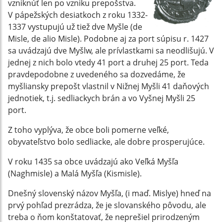
vzniknúť len po vzniku prepošstva.
V pápežských desiatkoch z roku 1332-
1337 vystupujú už tiež dve Myšle (de
Misle, de alio Misle). Podobne aj za port súpisu r. 1427
sa uvádzajú dve Myšlw, ale prívlastkami sa neodlišujú. V
jednej z nich bolo vtedy 41 port a druhej 25 port. Teda
pravdepodobne z uvedeného sa dozvedáme, že
myšliansky prepošt vlastnil v Nižnej Myšli 41 daňových
jednotiek, t.j. sedliackych brán a vo Vyšnej Myšli 25
port.
Z toho vyplýva, že obce boli pomerne veľké,
obyvateľstvo bolo sedliacke, ale dobre prosperujúce.
V roku 1435 sa obce uvádzajú ako Veľká Myšľa
(Naghmisle) a Malá Myšľa (Kismisle).
Dnešný slovenský názov Myšľa, (i maď. Mislye) hneď na
prvý pohľad prezrádza, že je slovanského pôvodu, ale
treba o ňom konštatovať, že neprešiel prirodzeným