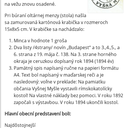
na vežu znovu osadené.
Pri búraní oltárnej menzy (stola) našla
sa zamurovaná kartónová krabička v rozmeroch
15x8x5 cm. V krabičke sa nachádzalo:
Minca v hodnote 1 groša
Dva listy /4strany/ novín „Budapest“ a to 3.,4.,5., a
6. strana z 19. mája č. 138. Na 3. strane horného
okraja je ceruzkou dopísaný rok 1894 (1894 év)
Pamätný spis napísaný ručne na papieri formátu
A4. Text bol napísaný v maďarskej reči a je
nasledovný: voľne v preklade: Na pamiatku
občania Vyšnej Myšle vystavili rímskokatolícky
kostol! Na vlastné náklady bez pomoci. V roku 1892
započali s výstavbou. V roku 1894 ukončili kostol.
Hlavní obecní predstavení boli:
Najdôstojnejší