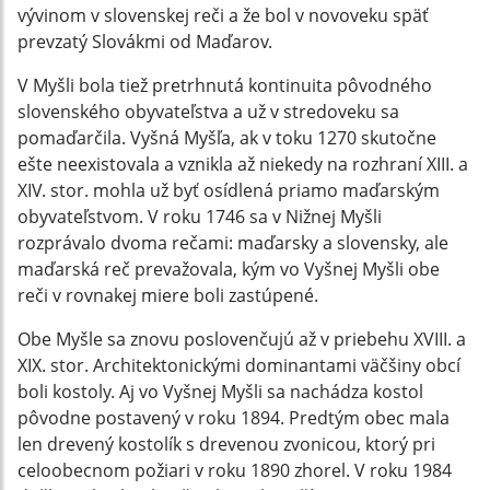
vývinom v slovenskej reči a že bol v novoveku späť
prevzatý Slovákmi od Maďarov.
V Myšli bola tiež pretrhnutá kontinuita pôvodného
slovenského obyvateľstva a už v stredoveku sa
pomaďarčila. Vyšná Myšľa, ak v toku 1270 skutočne
ešte neexistovala a vznikla až niekedy na rozhraní XIII. a
XIV. stor. mohla už byť osídlená priamo maďarským
obyvateľstvom. V roku 1746 sa v Nižnej Myšli
rozprávalo dvoma rečami: maďarsky a slovensky, ale
maďarská reč prevažovala, kým vo Vyšnej Myšli obe
reči v rovnakej miere boli zastúpené.
Obe Myšle sa znovu poslovenčujú až v priebehu XVIII. a
XIX. stor. Architektonickými dominantami väčšiny obcí
boli kostoly. Aj vo Vyšnej Myšli sa nachádza kostol
pôvodne postavený v roku 1894. Predtým obec mala
len drevený kostolík s drevenou zvonicou, ktorý pri
celoobecnom požiari v roku 1890 zhorel. V roku 1984