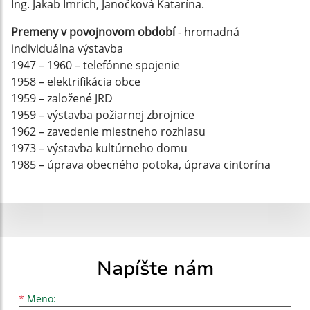
Ing. Jakab Imrich, Janočková Katarína.
Premeny v povojnovom období
- hromadná
individuálna výstavba
1947 – 1960 – telefónne spojenie
1958 – elektrifikácia obce
1959 – založené JRD
1959 – výstavba požiarnej zbrojnice
1962 – zavedenie miestneho rozhlasu
1973 – výstavba kultúrneho domu
1985 – úprava obecného potoka, úprava cintorína
Napíšte nám
Meno
Priezvisko
E-mailová adresa
*
Meno: