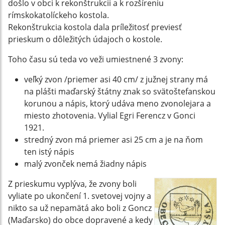
došlo v obci k rekonštrukcii a k rozšíreniu
rímskokatolíckeho kostola.
Rekonštrukcia kostola dala príležitosť previesť
prieskum o dôležitých údajoch o kostole.
Toho času sú teda vo veži umiestnené 3 zvony:
veľký zvon /priemer asi 40 cm/ z južnej strany má
na plášti maďarský štátny znak so svätoštefanskou
korunou a nápis, ktorý udáva meno zvonolejara a
miesto zhotovenia. Vylial Egri Ferencz v Gonci
1921.
stredný zvon má priemer asi 25 cm a je na ňom
ten istý nápis
malý zvonček nemá žiadny nápis
Z prieskumu vyplýva, že zvony boli
vyliate po ukončení 1. svetovej vojny a
nikto sa už nepamätá ako boli z Goncz
(Maďarsko) do obce dopravené a kedy