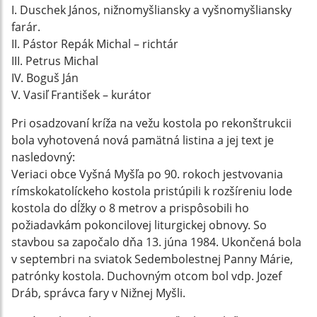
I. Duschek János, nižnomyšliansky a vyšnomyšliansky
farár.
II. Pástor Repák Michal – richtár
III. Petrus Michal
IV. Boguš Ján
V. Vasiľ František – kurátor
Pri osadzovaní kríža na vežu kostola po rekonštrukcii
bola vyhotovená nová pamätná listina a jej text je
nasledovný:
Veriaci obce Vyšná Myšľa po 90. rokoch jestvovania
rímskokatolíckeho kostola pristúpili k rozšíreniu lode
kostola do dĺžky o 8 metrov a prispôsobili ho
požiadavkám pokoncilovej liturgickej obnovy. So
stavbou sa započalo dňa 13. júna 1984. Ukončená bola
v septembri na sviatok Sedembolestnej Panny Márie,
patrónky kostola. Duchovným otcom bol vdp. Jozef
Dráb, správca fary v Nižnej Myšli.