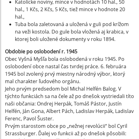
Katolícke noviny, mince v hodnotách 10 hal., 50
hal., 1 Kčs, 2 Kčs, 5 Kčs, tiež mince v hodnote 20
hal.,
Tuba bola zaletovaná a uložená v guli pod krížom
na veži kostola. Do gule bola vložená aj krabica, v
ktorej boli uložené dokumenty v roku 1894.
Obdobie po oslobodení r. 1945
Obec Vyšná Myšľa bola oslobodená v roku 1945. Po
oslobodení obce nastal čas tvrdej práce. 6. februára
1945 bol zvolený prvý miestny národný výbor, ktorý
mal charakter ľudového orgánu.
Jeho prvým predsedom bol Michal Helfén Balog. V
týchto funkciách sa na čele až po dnešok vystriedali títo
naši občania: Ondrej Herpák, Tomáš Pástor, Justín
Helfén, Ján Gona, Albert Pách, Ladislav Herpák, Ladislav
Ferenc, Pavol Šuster.
Prvým starostom obce po „nežnej revolúcii“ bol Cyril
Strassburger. Ďalej vo funkcii až po dnešok pôsobili: