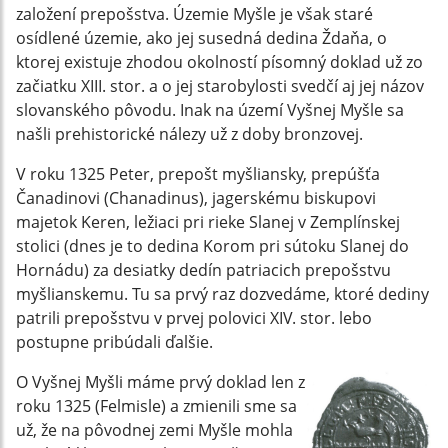
založení prepošstva. Územie Myšle je však staré
osídlené územie, ako jej susedná dedina Ždaňa, o
ktorej existuje zhodou okolností písomný doklad už zo
začiatku XIII. stor. a o jej starobylosti svedčí aj jej názov
slovanského pôvodu. Inak na území Vyšnej Myšle sa
našli prehistorické nálezy už z doby bronzovej.
V roku 1325 Peter, prepošt myšliansky, prepúšťa
Čanadinovi (Chanadinus), jagerskému biskupovi
majetok Keren, ležiaci pri rieke Slanej v Zemplínskej
stolici (dnes je to dedina Korom pri sútoku Slanej do
Hornádu) za desiatky dedín patriacich prepošstvu
myšlianskemu. Tu sa prvý raz dozvedáme, ktoré dediny
patrili prepošstvu v prvej polovici XIV. stor. lebo
postupne pribúdali ďalšie.
O Vyšnej Myšli máme prvý doklad len z
roku 1325 (Felmisle) a zmienili sme sa
už, že na pôvodnej zemi Myšle mohla