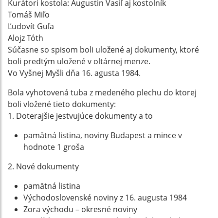
Kurátori kostola: Augustin Vasiľ aj kostolník
Tomáš Miľo
Ľudovít Guľa
Alojz Tóth
Súčasne so spisom boli uložené aj dokumenty, ktoré
boli predtým uložené v oltárnej menze.
Vo Vyšnej Myšli dňa 16. agusta 1984.
Bola vyhotovená tuba z medeného plechu do ktorej
boli vložené tieto dokumenty:
1. Doterajšie jestvujúce dokumenty a to
pamätná listina, noviny Budapest a mince v
hodnote 1 groša
2. Nové dokumenty
pamätná listina
Východoslovenské noviny z 16. augusta 1984
Zora východu – okresné noviny