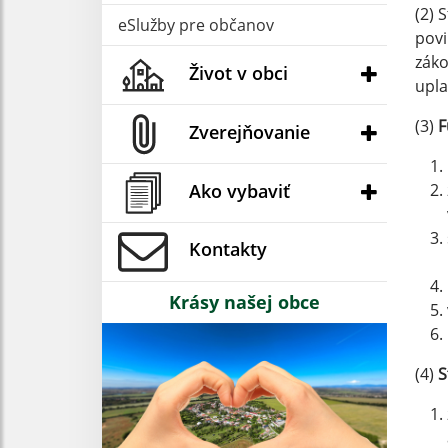
(2) 
eSlužby pre občanov
povi
záko
Život v obci
upla
(3)
F
Zverejňovanie
Ako vybaviť
Kontakty
Krásy našej obce
(4)
S