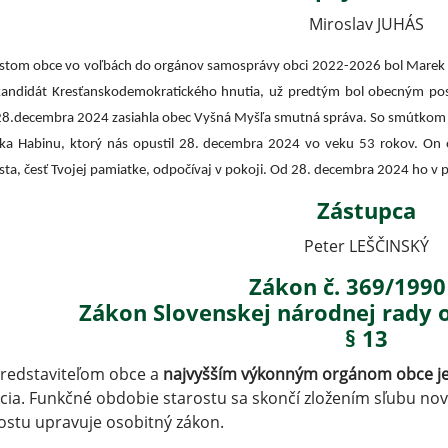
Miroslav JUHÁS
stom obce vo voľbách do orgánov samosprávy obci 2022-2026 bol Marek H
kandidát Kresťanskodemokratického hnutia, už predtým bol obecným pos
8.decembra 2024 zasiahla obec Vyšná Myšľa smutná správa. So smútkom sm
a Habinu, ktorý nás opustil 28. decembra 2024 vo veku 53 rokov. On od
sta, česť Tvojej pamiatke, odpočívaj v pokoji.
Od 28. decembra 2024 ho v p
Zástupca
Peter LEŠČINSKÝ
Zákon č. 369/1990
Zákon Slovenskej národnej rady 
§ 13
Predstaviteľom obce a
najvyšším výkonným orgánom obce je
cia. Funkčné obdobie starostu sa skončí zložením sľubu no
ostu upravuje osobitný zákon.