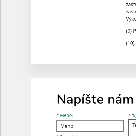
zast
zast
Výko
(9)
P
(10)
Napíšte nám
Meno
Priezvisko
E-mailová adresa
*
Meno:
*
Te