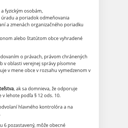
 a fyzickým osobám,
o úradu a poriadok odmeňovania
daní a zmenách organizačného poriadku
zákonom alebo štatútom obce vyhradené
hodovaním o právach, právom chránených
b v oblasti verejnej správy písomne
duje v mene obce v rozsahu vymedzenom v
teľstva
, ak sa domnieva, že odporuje
v lehote podľa § 12 ods. 10.
odvolaní hlavného kontrolóra a na
.
eku 6 pozastavený, môže obecné