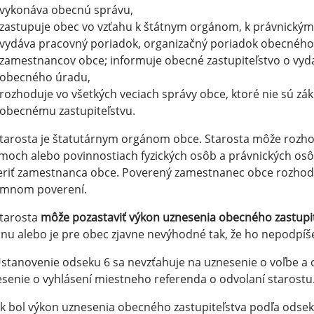
vykonáva obecnú správu,
zastupuje obec vo vzťahu k štátnym orgánom, k právnickým
vydáva pracovný poriadok, organizačný poriadok obecnéh
zamestnancov obce; informuje obecné zastupiteľstvo o vy
obecného úradu,
rozhoduje vo všetkých veciach správy obce, ktoré nie sú 
obecnému zastupiteľstvu.
Starosta je štatutárnym orgánom obce. Starosta môže roz
moch alebo povinnostiach fyzických osôb a právnických osô
eriť zamestnanca obce. Poverený zamestnanec obce rozho
omnom poverení.
Starosta
môže pozastaviť výkon uznesenia obecného zastupi
nu alebo je pre obec zjavne nevýhodné tak, že ho nepodpíše 
Ustanovenie odseku 6 sa nevzťahuje na uznesenie o voľbe a 
senie o vyhlásení miestneho referenda o odvolaní starostu
Ak bol výkon uznesenia obecného zastupiteľstva podľa ods