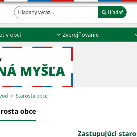
Hľadaný výraz...
Hľadať
ot v obci
Zverejňovanie
y
NÁ MYŠĽA
vod
Starosta obce
arosta obce
Zastupujúci staro