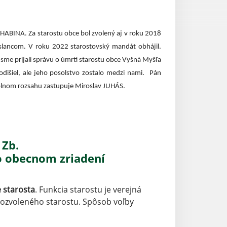
ABINA. Za starostu obce bol zvolený aj v roku 2018
lancom. V roku 2022 starostovský mandát obhájil.
e prijali správu o úmrtí starostu obce Vyšná Myšľa
išiel, ale jeho posolstvo zostalo medzi nami. Pán
lnom rozsahu zastupuje Miroslav JUHÁS.
 Zb.
o obecnom zriadení
 starosta
. Funkcia starostu je verejná
vozvoleného starostu. Spôsob voľby