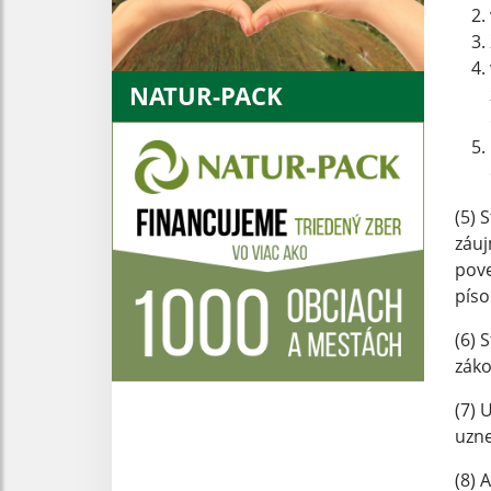
NATUR-PACK
(5) 
záuj
pov
pís
(6) 
záko
(7) 
uzne
(8) 