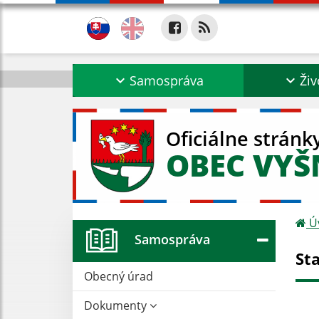
Samospráva
Živ
Oficiálne stránk
OBEC VYŠ
Ú
Samospráva
St
Obecný úrad
Dokumenty