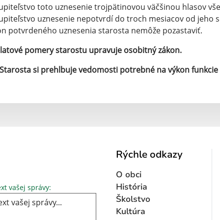
upiteľstvo toto uznesenie trojpätinovou väčšinou hlasov vš
upiteľstvo uznesenie nepotvrdí do troch mesiacov od jeho s
n potvrdeného uznesenia starosta nemôže pozastaviť.
latové pomery starostu upravuje osobitný zákon.
Starosta si prehlbuje vedomosti potrebné na výkon funkcie 
Rýchle odkazy
O obci
Text vašej správy...
História
xt vašej správy:
Školstvo
Kultúra