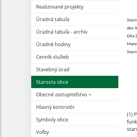
Realizované projekty
Úradná tabuľa
Staro
ako 
Úradná tabuľa - archív
Dňa 2
Úradné hodiny
Marek
Staro
Cenník služieb
Stavebný úrad
Starosta obce
Obecné zastupiteľstvo
Hlavný kontrolór
(1) 
Symboly obce
funk
star
Voľby