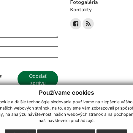
Fotogaléria
Kontakty
Google reCaptcha Response
Odoslať
ím
správu
Používame cookies
okie a ďalšie technológie sledovania používame na zlepšenie vášho
 našich webových stránok, na to, aby sme vám zobrazovali prispôs
my, na analýzu návštevnosti našich webových stránok a na pochopeni
webdesign
|
naši návštevníci prichádzajú.
.
,
o.
,