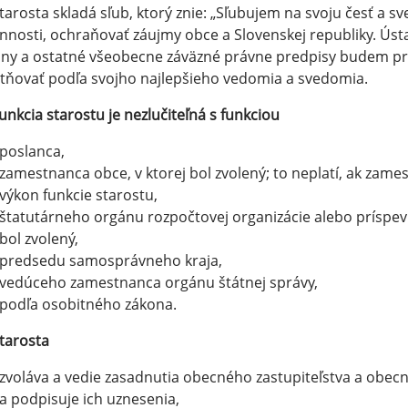
Starosta skladá sľub, ktorý znie: „Sľubujem na svoju česť a 
nnosti, ochraňovať záujmy obce a Slovenskej republiky. Ústa
ny a ostatné všeobecne záväzné právne predpisy budem pri 
tňovať podľa svojho najlepšieho vedomia a svedomia.
unkcia starostu je nezlučiteľná s funkciou
poslanca,
zamestnanca obce, v ktorej bol zvolený; to neplatí, ak zam
výkon funkcie starostu,
štatutárneho orgánu rozpočtovej organizácie alebo príspevk
bol zvolený,
predsedu samosprávneho kraja,
vedúceho zamestnanca orgánu štátnej správy,
podľa osobitného zákona.
tarosta
zvoláva a vedie zasadnutia obecného zastupiteľstva a obecn
a podpisuje ich uznesenia,