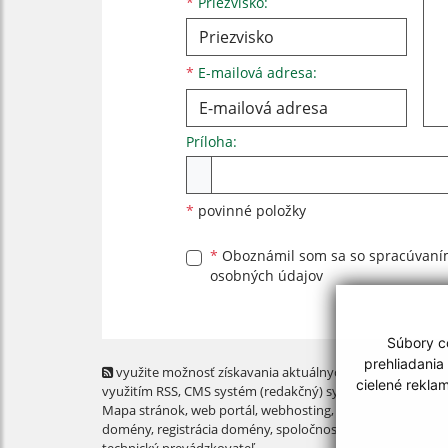
*
Priezvisko:
*
E-mailová adresa:
Príloha:
Príloha
*
povinné položky
*
Oboznámil som sa so
spracúvan
osobných údajov
Súbory co
prehliadania
využite možnosť získavania aktuálnych informácií s
cielené rekla
využitím RSS
, CMS systém (redakčný) systém ECHELON 2,
Mapa stránok
,
web portál
,
webhosting
,
webex.digital, s.r.o
domény
,
registrácia domény
,
spoločnosť webex.digital, s.r.