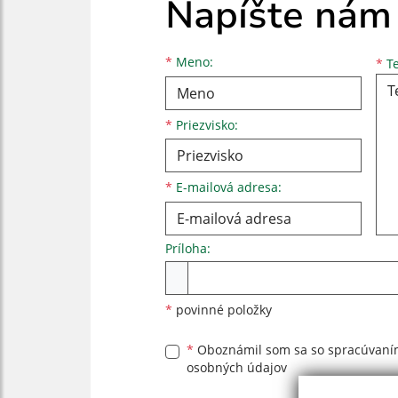
Napíšte nám
Meno
Priezvisko
E-mailová adresa
*
Meno:
*
Te
*
Priezvisko:
*
E-mailová adresa:
Príloha:
Príloha
*
povinné položky
*
Oboznámil som sa so
spracúvan
osobných údajov