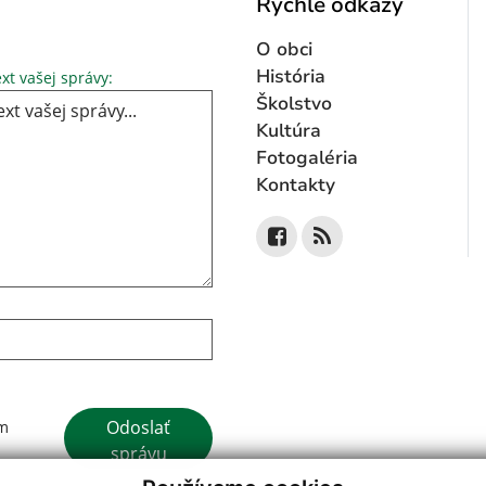
Rýchle odkazy
O obci
Text vašej správy...
História
xt vašej správy:
Školstvo
Kultúra
Fotogaléria
Kontakty
Google reCaptcha Response
Odoslať
ím
správu