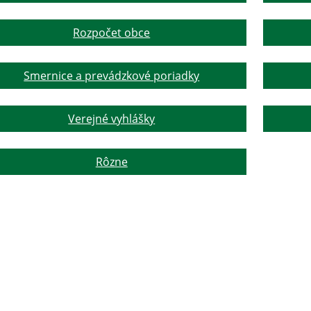
Rozpočet obce
Smernice a prevádzkové poriadky
Verejné vyhlášky
Rôzne