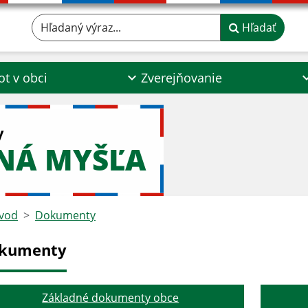
Hľadaný výraz...
Hľadať
ot v obci
Zverejňovanie
y
NÁ MYŠĽA
vod
Dokumenty
kumenty
Základné dokumenty obce