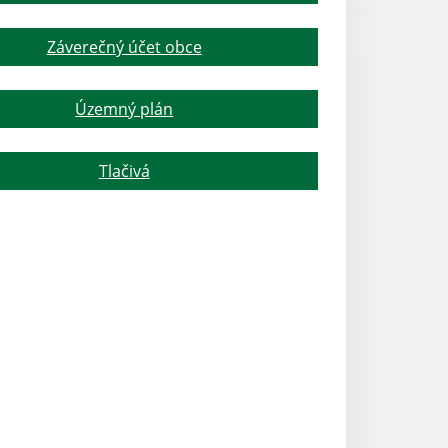
Záverečný účet obce
Územný plán
Tlačivá