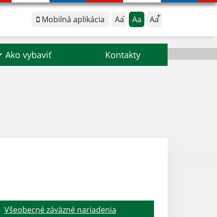
Mobilná aplikácia
Aa
Aa
Aa
Ako vybaviť
Kontakty
Všeobecné záväzné nariadenia