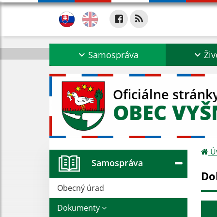
Samospráva
Živ
Oficiálne stránk
OBEC VYŠ
Ú
Samospráva
Do
Obecný úrad
Dokumenty