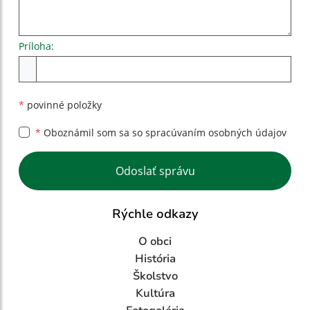
Príloha:
Príloha
*
povinné položky
*
Oboznámil som sa so
spracúvaním osobných údajov
Google reCaptcha Response
Odoslať správu
Rýchle odkazy
O obci
História
Školstvo
Kultúra