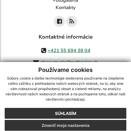
Fotogaléria
Kontakty
Kontaktné informácie
+421 55 694 38 04
obecvmysla@netkosice.sk
Používame cookies
Súbory cookie a ďalšie technológie sledovania používame na zlepšenie
vášho zážitku z prehliadania našich webových stránok, na to, aby sme
využite možnosť získavania aktuálnych informácií s využitím RSS
,
vám zobrazovali prispôsobený obsah a cielené reklamy, na analýzu
CMS systém (redakčný) systém ECHELON 2,
Mapa stránok
,
web portál
,
návštevnosti našich webových stránok a na pochopenie toho, odkiaľ naši
návštevníci prichádzajú.
webhosting
,
webex.digital, s.r.o.
,
domény
,
registrácia domény
,
spoločnosť webex.digital, s.r.o.
,
technický prevádzkovateľ
SÚHLASÍM
Posledná aktualizácia:
31.07.2026
Zmeniť moje nastavenia
Vytlačiť stránku
|
Vyhlásenie o prístupnosti