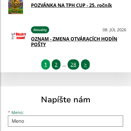
POZVÁNKA NA TPH CUP - 25. ročník
08. JÚL 2026
Aktuality
OZNAM - ZMENA OTVÁRACÍCH HODÍN
POŠTY
1
2
28
>
...
Napíšte nám
Meno
Priezvisko
E-mailová adresa
*
Meno: