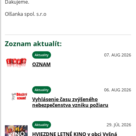
Ďakujeme.
Olšanka spol. s.r.o
Zoznam aktualít:
07. AUG 2026
Aktuality
OZNAM
06. AUG 2026
Aktuality
Vyhlásenie času zvýšeného
nebezpečenstva vzniku požiaru
29. JÚL 2026
Aktuality
HVIEZDNE LETNÉ KINO v obci Vyšná