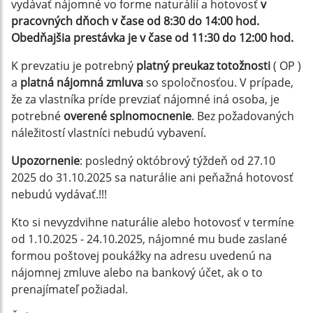
vydávať nájomné vo forme naturálií a hotovosť
v
pracovných dňoch v čase od 8:30 do 14:00 hod.
Obedňajšia prestávka je v čase od 11:30 do
12:00 hod.
K prevzatiu je potrebný
platný preukaz totožnosti
( OP )
a
platná nájomná zmluva
so spoločnosťou. V prípade,
že za vlastníka príde prevziať nájomné iná osoba, je
potrebné
overené splnomocnenie
. Bez požadovaných
náležitostí vlastníci nebudú vybavení.
Upozornenie
: posledný októbrový týždeň od 27.10
2025 do 31.10.2025 sa naturálie ani peňažná hotovosť
nebudú vydávať.!!!
Kto si nevyzdvihne naturálie alebo hotovosť v termíne
od 1.10.2025 - 24.10.2025, nájomné mu bude zaslané
formou poštovej poukážky na adresu uvedenú na
nájomnej zmluve alebo na bankový účet, ak o to
prenajímateľ požiadal.