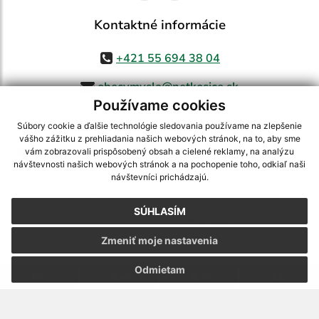
Kontaktné informácie
+421 55 694 38 04
obecvmysla@netkosice.sk
Používame cookies
Súbory cookie a ďalšie technológie sledovania používame na zlepšenie
vášho zážitku z prehliadania našich webových stránok, na to, aby sme
využite možnosť získavania aktuálnych informácií s využitím RSS
,
vám zobrazovali prispôsobený obsah a cielené reklamy, na analýzu
CMS systém (redakčný) systém ECHELON 2,
Mapa stránok
,
web portál
,
návštevnosti našich webových stránok a na pochopenie toho, odkiaľ naši
návštevníci prichádzajú.
webhosting
,
webex.digital, s.r.o.
,
domény
,
registrácia domény
,
spoločnosť webex.digital, s.r.o.
,
technický prevádzkovateľ
SÚHLASÍM
Posledná aktualizácia:
07.08.2026
Zmeniť moje nastavenia
Vytlačiť stránku
|
Vyhlásenie o prístupnosti
Autorské práva
|
Cookies
Odmietam
.
.
.
.
.
.
webdesign
|