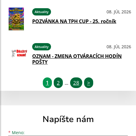
08. JÚL 2026
Aktuality
POZVÁNKA NA TPH CUP - 25. ročník
08. JÚL 2026
Aktuality
OZNAM - ZMENA OTVÁRACÍCH HODÍN
POŠTY
1
2
28
>
...
Napíšte nám
Meno
Priezvisko
E-mailová adresa
*
Meno: