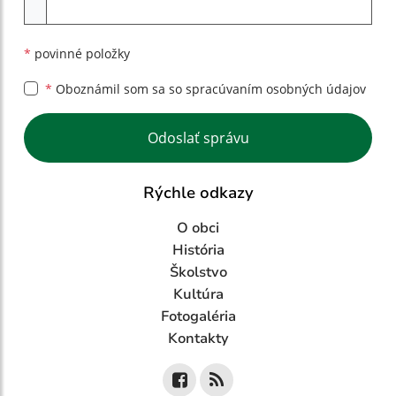
Príloha
*
povinné položky
*
Oboznámil som sa so
spracúvaním osobných údajov
Google reCaptcha Response
Odoslať správu
Rýchle odkazy
O obci
História
Školstvo
Kultúra
Fotogaléria
Kontakty