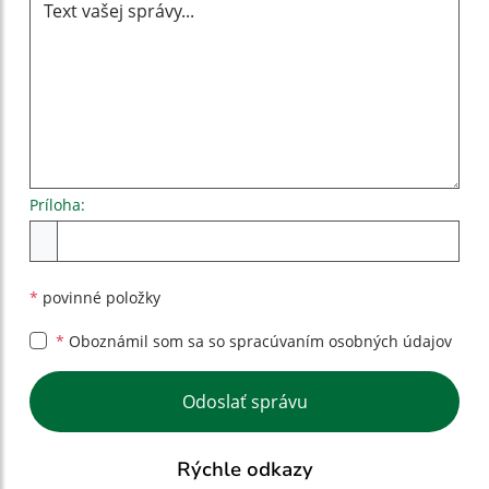
Príloha:
Príloha
*
povinné položky
*
Oboznámil som sa so
spracúvaním osobných údajov
Google reCaptcha Response
Odoslať správu
Rýchle odkazy