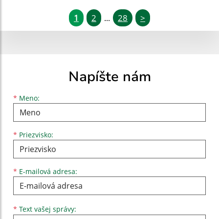
1
2
28
>
...
Napíšte nám
Meno
Priezvisko
E-mailová adresa
*
Meno:
*
Priezvisko:
*
E-mailová adresa:
Text vašej správy...
*
Text vašej správy: