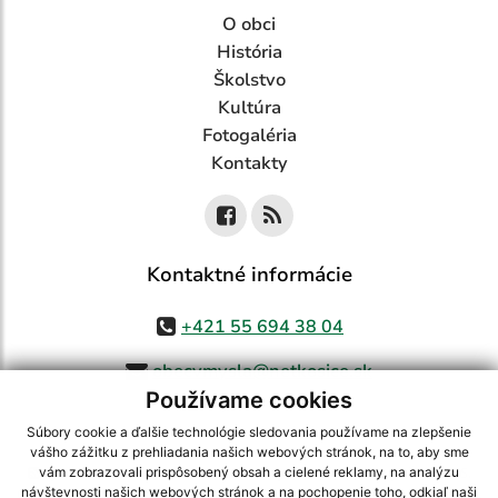
O obci
História
Školstvo
Kultúra
Fotogaléria
Kontakty
Kontaktné informácie
+421 55 694 38 04
obecvmysla@netkosice.sk
Používame cookies
Súbory cookie a ďalšie technológie sledovania používame na zlepšenie
vášho zážitku z prehliadania našich webových stránok, na to, aby sme
využite možnosť získavania aktuálnych informácií s využitím RSS
,
vám zobrazovali prispôsobený obsah a cielené reklamy, na analýzu
CMS systém (redakčný) systém ECHELON 2,
Mapa stránok
,
web portál
,
návštevnosti našich webových stránok a na pochopenie toho, odkiaľ naši