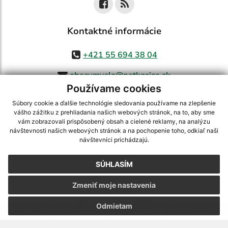
Kontaktné informácie
+421 55 694 38 04
obecvmysla@netkosice.sk
Používame cookies
Súbory cookie a ďalšie technológie sledovania používame na zlepšenie
vášho zážitku z prehliadania našich webových stránok, na to, aby sme
využite možnosť získavania aktuálnych informácií s využitím RSS
,
vám zobrazovali prispôsobený obsah a cielené reklamy, na analýzu
CMS systém (redakčný) systém ECHELON 2,
Mapa stránok
,
web portál
,
návštevnosti našich webových stránok a na pochopenie toho, odkiaľ naši
návštevníci prichádzajú.
webhosting
,
webex.digital, s.r.o.
,
domény
,
registrácia domény
,
spoločnosť webex.digital, s.r.o.
,
technický prevádzkovateľ
SÚHLASÍM
Posledná aktualizácia:
07.08.2026
Zmeniť moje nastavenia
Vytlačiť stránku
|
Vyhlásenie o prístupnosti
Autorské práva
|
Cookies
Odmietam
.
.
.
.
.
.