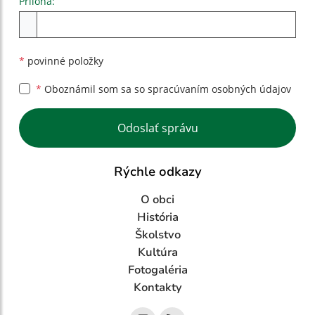
Príloha:
Príloha
*
povinné položky
*
Oboznámil som sa so
spracúvaním osobných údajov
Google reCaptcha Response
Odoslať správu
Rýchle odkazy
O obci
História
Školstvo
Kultúra
Fotogaléria
Kontakty