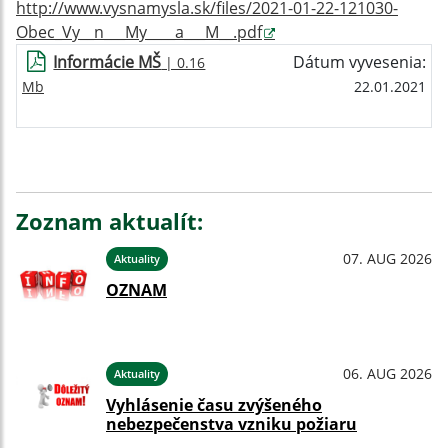
http://www.vysnamysla.sk/files/2021-01-22-121030-
Obec_Vy__n___My____a___M__.pdf
Informácie MŠ
Dátum vyvesenia:
| 0.16
Mb
22.01.2021
Zoznam aktualít:
07. AUG 2026
Aktuality
OZNAM
06. AUG 2026
Aktuality
Vyhlásenie času zvýšeného
nebezpečenstva vzniku požiaru