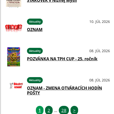
STAROVEK v Nižnej Myšli
10. JÚL 2026
Aktuality
OZNAM
08. JÚL 2026
Aktuality
POZVÁNKA NA TPH CUP - 25. ročník
08. JÚL 2026
Aktuality
OZNAM - ZMENA OTVÁRACÍCH HODÍN
POŠTY
1
2
28
>
...