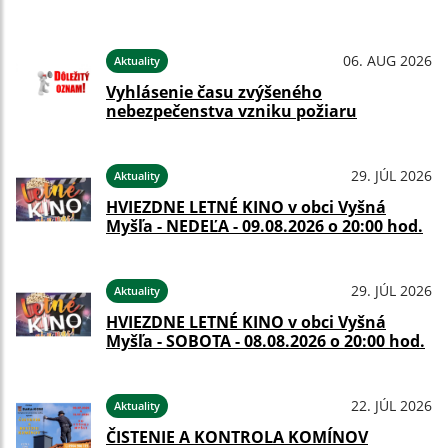
06. AUG 2026
Aktuality
Vyhlásenie času zvýšeného
nebezpečenstva vzniku požiaru
29. JÚL 2026
Aktuality
HVIEZDNE LETNÉ KINO v obci Vyšná
Myšľa - NEDEĽA - 09.08.2026 o 20:00 hod.
29. JÚL 2026
Aktuality
HVIEZDNE LETNÉ KINO v obci Vyšná
Myšľa - SOBOTA - 08.08.2026 o 20:00 hod.
22. JÚL 2026
Aktuality
ČISTENIE A KONTROLA KOMÍNOV