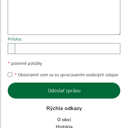
Príloha:
Príloha
*
povinné položky
*
Oboznámil som sa so
spracúvaním osobných údajov
Google reCaptcha Response
Odoslať správu
Rýchle odkazy
O obci
História