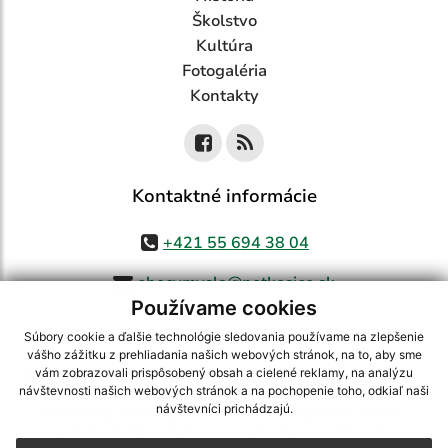
Školstvo
Kultúra
Fotogaléria
Kontakty
Kontaktné informácie
+421 55 694 38 04
obecvmysla@netkosice.sk
Používame cookies
Súbory cookie a ďalšie technológie sledovania používame na zlepšenie
vášho zážitku z prehliadania našich webových stránok, na to, aby sme
využite možnosť získavania aktuálnych informácií s využitím RSS
,
vám zobrazovali prispôsobený obsah a cielené reklamy, na analýzu
návštevnosti našich webových stránok a na pochopenie toho, odkiaľ naši
CMS systém (redakčný) systém ECHELON 2,
Mapa stránok
,
web portál
,
návštevníci prichádzajú.
webhosting
,
webex.digital, s.r.o.
,
domény
,
registrácia domény
,
spoločnosť webex.digital, s.r.o.
,
technický prevádzkovateľ