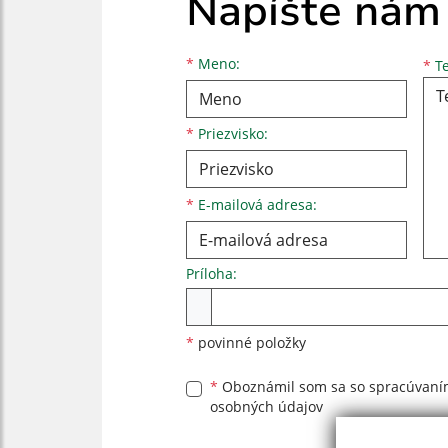
Napíšte nám
Meno
Priezvisko
E-mailová adresa
*
Meno:
*
Te
*
Priezvisko:
*
E-mailová adresa:
Príloha:
Príloha
*
povinné položky
*
Oboznámil som sa so
spracúvan
osobných údajov