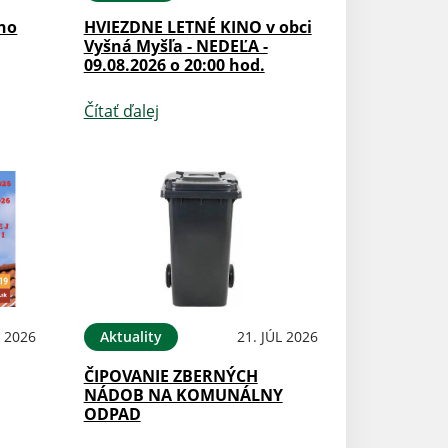
ého
HVIEZDNE LETNÉ KINO v obci
Vyšná Myšľa - NEDEĽA -
09.08.2026 o 20:00 hod.
Čítať ďalej
L 2026
Aktuality
21. JÚL 2026
ČIPOVANIE ZBERNÝCH
NÁDOB NA KOMUNÁLNY
ODPAD