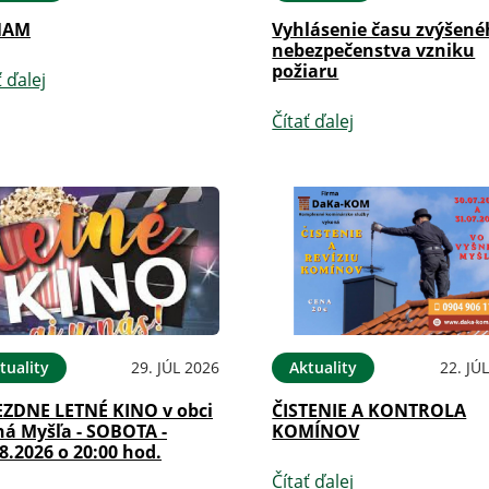
NAM
Vyhlásenie času zvýšen
nebezpečenstva vzniku
požiaru
ť ďalej
Čítať ďalej
tuality
29. JÚL 2026
Aktuality
22. JÚ
EZDNE LETNÉ KINO v obci
ČISTENIE A KONTROLA
ná Myšľa - SOBOTA -
KOMÍNOV
8.2026 o 20:00 hod.
Čítať ďalej