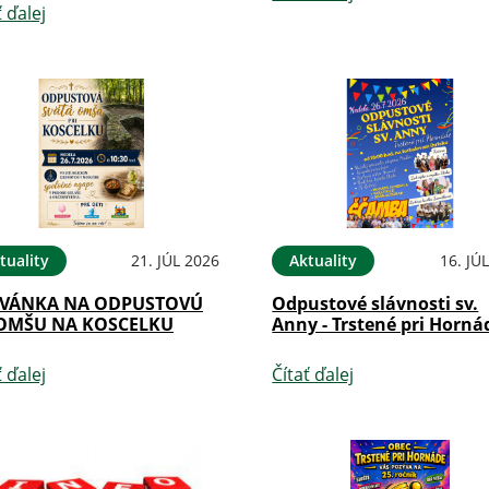
ť ďalej
tuality
21. JÚL 2026
Aktuality
16. JÚ
VÁNKA NA ODPUSTOVÚ
Odpustové slávnosti sv.
 OMŠU NA KOSCELKU
Anny - Trstené pri Horná
ť ďalej
Čítať ďalej