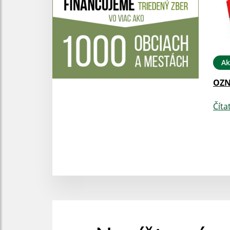
Ak
OZ
Číta