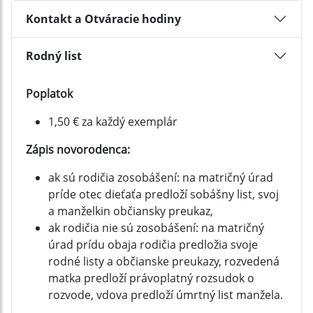
Kontakt a Otváracie hodiny
Rodný list
Poplatok
1,50 € za každý exemplár
Zápis novorodenca:
ak sú rodičia zosobášení: na matričný úrad
príde otec dieťaťa predloží sobášny list, svoj
a manželkin občiansky preukaz,
ak rodičia nie sú zosobášení: na matričný
úrad prídu obaja rodičia predložia svoje
rodné listy a občianske preukazy, rozvedená
matka predloží právoplatný rozsudok o
rozvode, vdova predloží úmrtný list manžela.