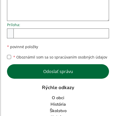
Príloha:
Príloha
*
povinné položky
*
Oboznámil som sa so
spracúvaním osobných údajov
Google reCaptcha Response
Odoslať správu
Rýchle odkazy
O obci
História
Školstvo