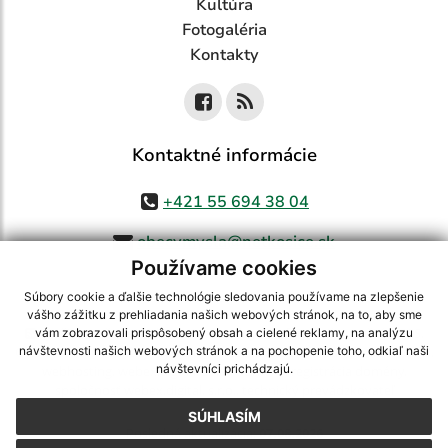
Kultúra
Fotogaléria
Kontakty
Kontaktné informácie
+421 55 694 38 04
obecvmysla@netkosice.sk
Používame cookies
Súbory cookie a ďalšie technológie sledovania používame na zlepšenie
vášho zážitku z prehliadania našich webových stránok, na to, aby sme
využite možnosť získavania aktuálnych informácií s využitím RSS
,
vám zobrazovali prispôsobený obsah a cielené reklamy, na analýzu
CMS systém (redakčný) systém ECHELON 2,
Mapa stránok
,
web portál
,
návštevnosti našich webových stránok a na pochopenie toho, odkiaľ naši
návštevníci prichádzajú.
webhosting
,
webex.digital, s.r.o.
,
domény
,
registrácia domény
,
spoločnosť webex.digital, s.r.o.
,
technický prevádzkovateľ
SÚHLASÍM
Posledná aktualizácia:
07.08.2026