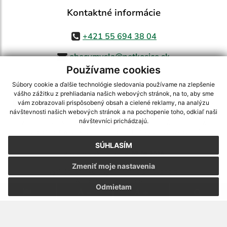
Kontaktné informácie
+421 55 694 38 04
obecvmysla@netkosice.sk
Používame cookies
Súbory cookie a ďalšie technológie sledovania používame na zlepšenie
vášho zážitku z prehliadania našich webových stránok, na to, aby sme
využite možnosť získavania aktuálnych informácií s využitím RSS
,
vám zobrazovali prispôsobený obsah a cielené reklamy, na analýzu
CMS systém (redakčný) systém ECHELON 2,
Mapa stránok
,
web portál
,
návštevnosti našich webových stránok a na pochopenie toho, odkiaľ naši
návštevníci prichádzajú.
webhosting
,
webex.digital, s.r.o.
,
domény
,
registrácia domény
,
spoločnosť webex.digital, s.r.o.
,
technický prevádzkovateľ
SÚHLASÍM
Posledná aktualizácia:
07.08.2026
Zmeniť moje nastavenia
Vytlačiť stránku
|
Vyhlásenie o prístupnosti
Autorské práva
|
Cookies
Odmietam
.
.
.
.
.
.
webdesign
|