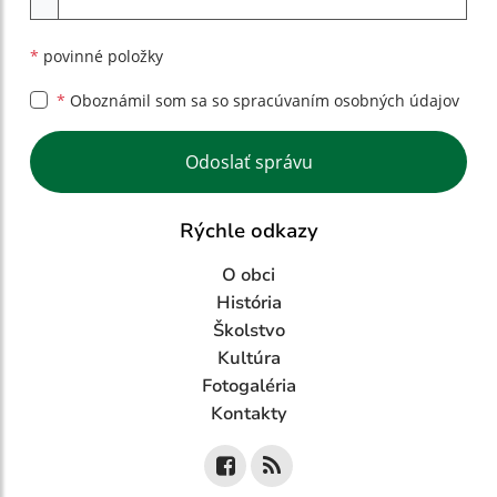
*
povinné položky
*
Oboznámil som sa so
spracúvaním osobných údajov
Google reCaptcha Response
Odoslať správu
Rýchle odkazy
O obci
História
Školstvo
Kultúra
Fotogaléria
Kontakty