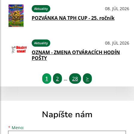
08. JÚL 2026
Aktuality
POZVÁNKA NA TPH CUP - 25. ročník
08. JÚL 2026
Aktuality
OZNAM - ZMENA OTVÁRACÍCH HODÍN
POŠTY
1
2
28
>
...
Napíšte nám
Meno
Priezvisko
E-mailová adresa
*
Meno: