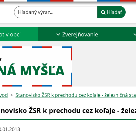
Hľadaný výraz...
Hľadať
ot v obci
Zverejňovanie
y
NÁ MYŠĽA
vod
Stanovisko ŽSR k prechodu cez koľaje - železničná st
anovisko ŽSR k prechodu cez koľaje - žel
.01.2013