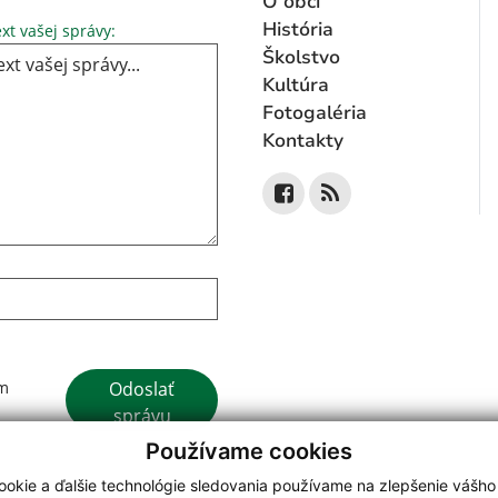
O obci
Text vašej správy...
História
xt vašej správy:
Školstvo
Kultúra
Fotogaléria
Kontakty
Google reCaptcha Response
Odoslať
ím
správu
Používame cookies
okie a ďalšie technológie sledovania používame na zlepšenie vášho