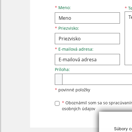
Meno
Priezvisko
E-mailová adresa
*
Meno:
*
Te
*
Priezvisko:
*
E-mailová adresa:
Príloha:
Príloha
*
povinné položky
*
Oboznámil som sa so
spracúvan
osobných údajov
Súbory co