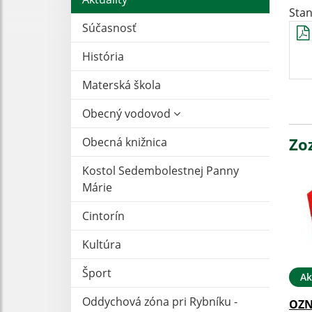
Stan
Súčasnosť
História
Materská škola
Obecný vodovod
Zo
Obecná knižnica
Kostol Sedembolestnej Panny
Márie
Cintorín
Kultúra
Šport
Ak
Oddychová zóna pri Rybníku -
OZ