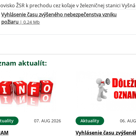
ovisko ŽSR k prechodu cez koľaje v železničnej stanici Vyšn
Vyhlásenie času zvýšeného nebezpečenstva vzniku
požiaru
| 0.24 Mb
znam aktualít:
tuality
07. AUG 2026
Aktuality
06. AUG
NAM
Vyhlásenie času zvýšen