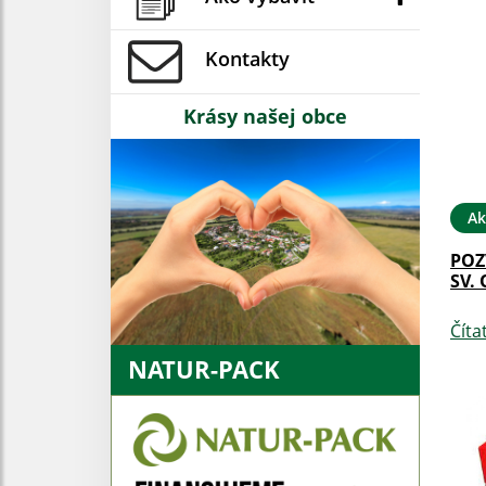
Kontakty
Krásy našej obce
Ak
POZ
SV.
Číta
NATUR-PACK