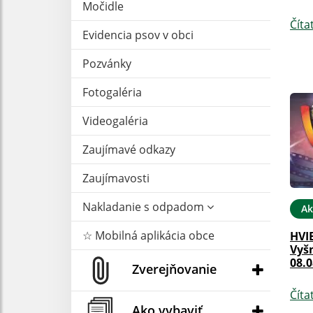
Močidle
Číta
Evidencia psov v obci
Pozvánky
Fotogaléria
Videogaléria
Zaujímavé odkazy
Zaujímavosti
Nakladanie s odpadom
Ak
☆ Mobilná aplikácia obce
HVI
Vyš
08.0
Zverejňovanie
Číta
Ako vybaviť