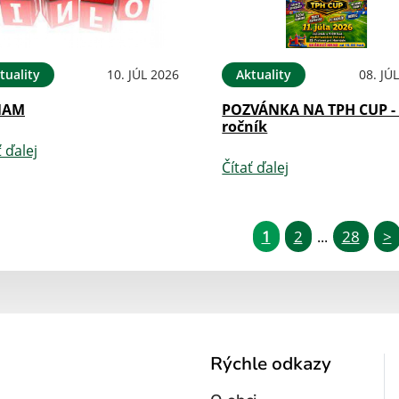
tuality
10. JÚL 2026
Aktuality
08. JÚ
NAM
POZVÁNKA NA TPH CUP - 
ročník
ť ďalej
Čítať ďalej
1
2
28
>
...
Rýchle odkazy