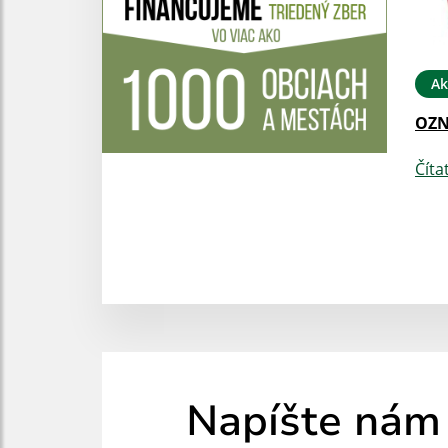
Ak
OZ
Číta
Napíšte nám