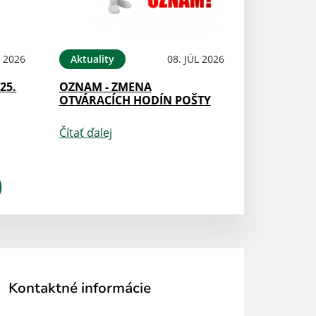
L 2026
Aktuality
08. JÚL 2026
25.
OZNAM - ZMENA
OTVÁRACÍCH HODÍN POŠTY
Čítať ďalej
Kontaktné informácie