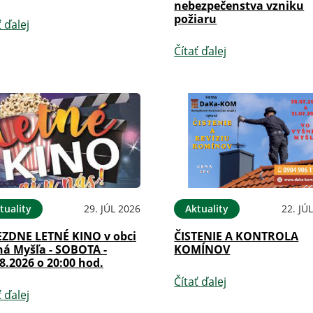
nebezpečenstva vzniku
požiaru
ť ďalej
Čítať ďalej
tuality
29. JÚL 2026
Aktuality
22. JÚ
EZDNE LETNÉ KINO v obci
ČISTENIE A KONTROLA
ná Myšľa - SOBOTA -
KOMÍNOV
8.2026 o 20:00 hod.
Čítať ďalej
ť ďalej