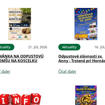
tuality
21. JÚL 2026
Aktuality
16. JÚ
VÁNKA NA ODPUSTOVÚ
Odpustové slávnosti sv.
 OMŠU NA KOSCELKU
Anny - Trstené pri Horná
ť ďalej
Čítať ďalej