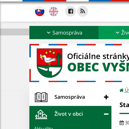
Samospráva
Živ
Oficiálne stránk
OBEC VYŠ
Ú
Samospráva
St
Život v obci
30
Aktuality