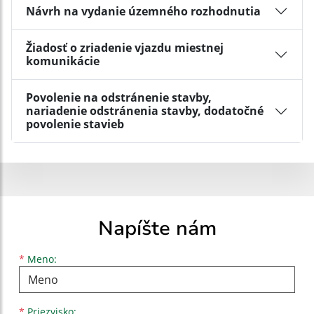
Návrh na vydanie územného rozhodnutia
Žiadosť o zriadenie vjazdu miestnej
komunikácie
Povolenie na odstránenie stavby,
nariadenie odstránenia stavby, dodatočné
povolenie stavieb
Napíšte nám
Meno
Priezvisko
E-mailová adresa
*
Meno:
*
Priezvisko: