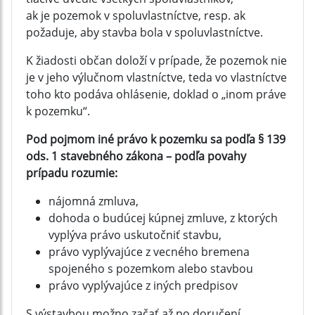
ak je pozemok v spoluvlastníctve, resp. ak
požaduje, aby stavba bola v spoluvlastníctve.
K žiadosti občan doloží v prípade, že pozemok nie
je v jeho výlučnom vlastníctve, teda vo vlastníctve
toho kto podáva ohlásenie, doklad o „inom práve
k pozemku“.
Pod pojmom iné právo k pozemku sa podľa § 139
ods. 1 stavebného zákona – podľa povahy
prípadu rozumie:
nájomná zmluva,
dohoda o budúcej kúpnej zmluve, z ktorých
vyplýva právo uskutočniť stavbu,
právo vyplývajúce z vecného bremena
spojeného s pozemkom alebo stavbou
právo vyplývajúce z iných predpisov
S výstavbou možno začať až po doručení