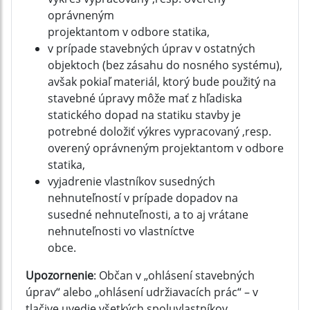
oprávneným
projektantom v odbore statika,
v prípade stavebných úprav v ostatných
objektoch (bez zásahu do nosného systému),
avšak pokiaľ materiál, ktorý bude použitý na
stavebné úpravy môže mať z hľadiska
statického dopad na statiku stavby je
potrebné doložiť výkres vypracovaný ,resp.
overený oprávneným projektantom v odbore
statika,
vyjadrenie vlastníkov susedných
nehnuteľností v prípade dopadov na
susedné nehnuteľnosti, a to aj vrátane
nehnuteľnosti vo vlastníctve
obce.
Upozornenie
: Občan v „ohlásení stavebných
úprav“ alebo „ohlásení udržiavacích prác“ – v
tlačive uvedie všetkých spoluvlastníkov,