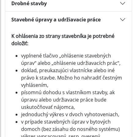
Drobné stavby
Stavebné úpravy a udržiavacie práce
K ohlásenia zo strany stavebníka je potrebné
doložiť:
vyplnené tlačivo „ohlásenie stavebných
úprav“ alebo „ohlásenie udržiavacích prác“,
doklad, preukazujúci vlastnícke alebo iné
právo k stavbe. Možno ho nahradiť čestným
vyhlásením,
písomnú dohodu s vlastníkom stavby, ak
úpravu alebo udržiavacie práce bude
uskutočňovať nájomca,
jednoduchý výkres v dvoch vyhotoveniach,
v prípade stavebných úprav v bytových
domoch (bez zásahu do nosného systému)
výkres vypracovaný ,resp. overený