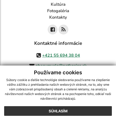
Kultúra
Fotogaléria
Kontakty
Kontaktné informácie
+421 55 694 38 04
obecvmysla@netkosice.sk
Používame cookies
Súbory cookie a ďalšie technológie sledovania používame na zlepšenie
vášho zážitku z prehliadania našich webových stránok, na to, aby sme
využite možnosť získavania aktuálnych informácií s využitím RSS
,
vám zobrazovali prispôsobený obsah a cielené reklamy, na analýzu
CMS systém (redakčný) systém ECHELON 2,
Mapa stránok
,
web portál
,
návštevnosti našich webových stránok a na pochopenie toho, odkiaľ naši
návštevníci prichádzajú.
webhosting
,
webex.digital, s.r.o.
,
domény
,
registrácia domény
,
spoločnosť webex.digital, s.r.o.
,
technický prevádzkovateľ
SÚHLASÍM
Posledná aktualizácia:
07.08.2026