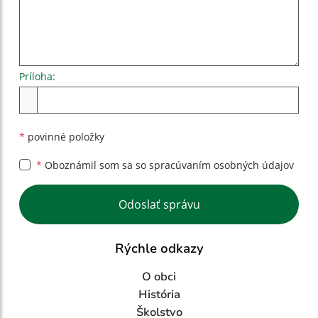
Príloha:
Príloha
*
povinné položky
*
Oboznámil som sa so
spracúvaním osobných údajov
Google reCaptcha Response
Odoslať správu
Rýchle odkazy
O obci
História
Školstvo