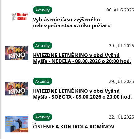
06. AUG 2026
Aktuality
Vyhlásenie času zvýšeného
nebezpečenstva vzniku požiaru
29. JÚL 2026
Aktuality
HVIEZDNE LETNÉ KINO v obci Vyšná
Myšľa - NEDEĽA - 09.08.2026 o 20:00 hod.
29. JÚL 2026
Aktuality
HVIEZDNE LETNÉ KINO v obci Vyšná
Myšľa - SOBOTA - 08.08.2026 o 20:00 hod.
22. JÚL 2026
Aktuality
ČISTENIE A KONTROLA KOMÍNOV