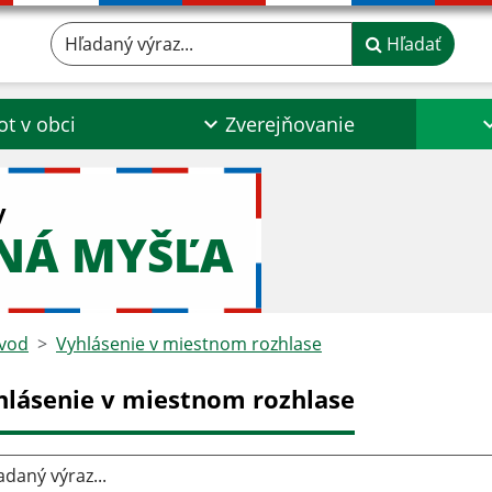
Hľadaný výraz...
Hľadať
ot v obci
Zverejňovanie
y
NÁ MYŠĽA
vod
Vyhlásenie v miestnom rozhlase
hlásenie v miestnom rozhlase
aný výraz...