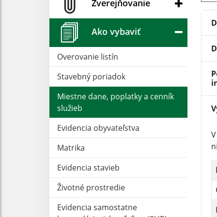
Zverejňovanie
D
Ako vybaviť
D
Overovanie listín
P
Stavebný poriadok
i
Miestne dane, poplatky a cenník
služieb
V
Evidencia obyvateľstva
V
n
Matrika
Evidencia stavieb
Životné prostredie
Evidencia samostatne