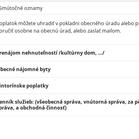
Smútočné oznamy
oplatok môžete uhradiť v pokladni obecného úradu alebo p
oručiť osobne na obecnú úrad, alebo zaslať mailom.
renájom nehnuteľností /kultúrny dom, …/
becné nájomné byty
intorínske poplatky
enník služieb: (všeobecná správa, vnútorná správa, za 
práva, a obchodná činnosť)