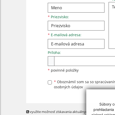
*
Priezvisko:
*
E-mailová adresa:
Príloha:
Príloha
*
povinné položky
*
Oboznámil som sa so
spracúvan
osobných údajov
Súbory co
prehliadania
využite možnosť získavania aktuálnych informácií s
cielené rekla