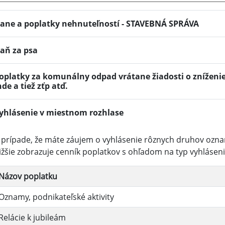
ane a poplatky nehnuteľností - STAVEBNÁ SPRÁVA
aň za psa
oplatky za komunálny odpad vrátane žiadosti o zníženi
nde a tiež zťp atď.
yhlásenie v miestnom rozhlase
 prípade, že máte záujem o vyhlásenie rôznych druhov ozn
ižšie zobrazuje cenník poplatkov s ohľadom na typ vyhláseni
Názov poplatku
Oznamy, podnikateľské aktivity
Relácie k jubileám