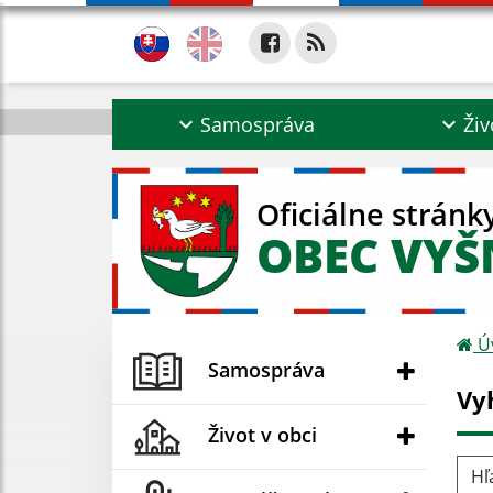
Samospráva
Živ
Oficiálne stránk
OBEC VYŠ
Ú
Samospráva
Vy
Život v obci
Hľad