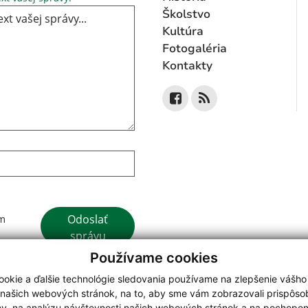
Školstvo
Kultúra
Fotogaléria
Kontakty
Google reCaptcha Response
Odoslať
ím
správu
Používame cookies
okie a ďalšie technológie sledovania používame na zlepšenie vášho
 našich webových stránok, na to, aby sme vám zobrazovali prispôs
my, na analýzu návštevnosti našich webových stránok a na pochopeni