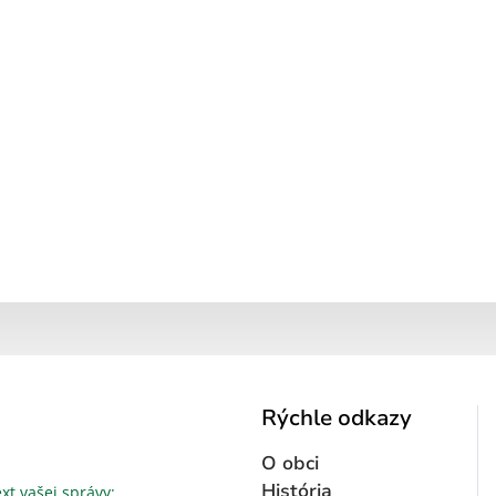
Rýchle odkazy
O obci
Text vašej správy...
História
xt vašej správy: