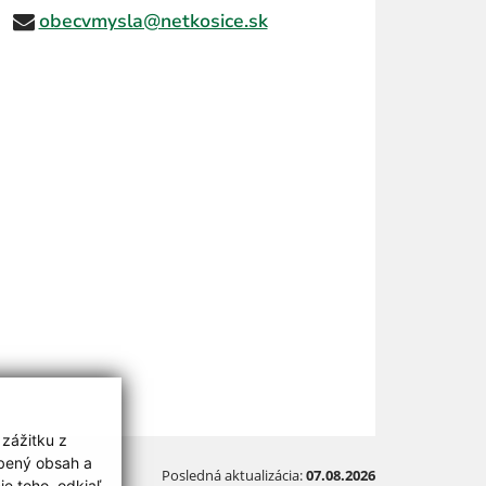
obecvmysla@netkosice.sk
 zážitku z
obený obsah a
Posledná aktualizácia:
07.08.2026
e toho, odkiaľ