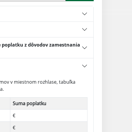
e poplatku z dôvodov zamestnania
amov v miestnom rozhlase, tabuľka
a.
Suma poplatku
€
€