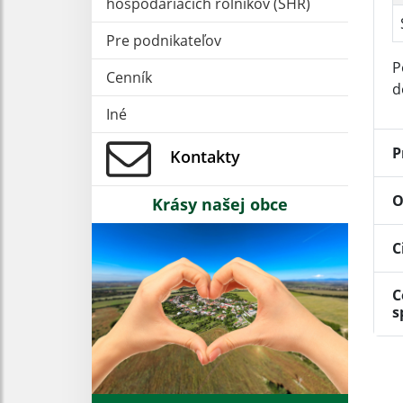
hospodáriacich roľníkov (SHR)
Pre podnikateľov
P
Cenník
d
Iné
P
Kontakty
O
Krásy našej obce
C
C
s