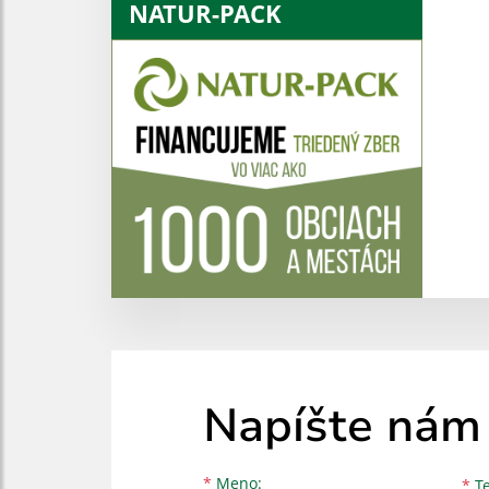
NATUR-PACK
Napíšte nám
Meno
Priezvisko
E-mailová adresa
*
Meno:
*
Te