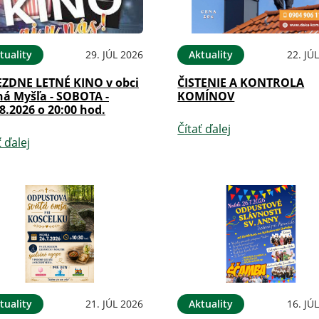
tuality
29. JÚL 2026
Aktuality
22. JÚ
EZDNE LETNÉ KINO v obci
ČISTENIE A KONTROLA
ná Myšľa - SOBOTA -
KOMÍNOV
8.2026 o 20:00 hod.
Čítať ďalej
ť ďalej
tuality
21. JÚL 2026
Aktuality
16. JÚ