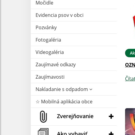
Močidle
Evidencia psov v obci
Pozvánky
Fotogaléria
Videogaléria
Ak
Zaujímavé odkazy
OZ
Zaujímavosti
Číta
Nakladanie s odpadom
☆ Mobilná aplikácia obce
Zverejňovanie
Ako vybaviť