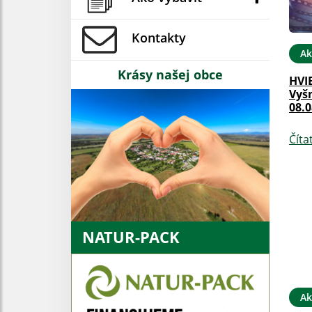
Kontakty
Ak
Krásy našej obce
HVI
Vyš
08.0
Číta
NATUR-PACK
Ak