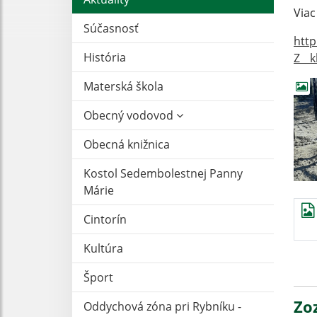
Viac
Súčasnosť
http
História
Z__k
Materská škola
Obecný vodovod
Obecná knižnica
Kostol Sedembolestnej Panny
Márie
Cintorín
Kultúra
Šport
Zo
Oddychová zóna pri Rybníku -