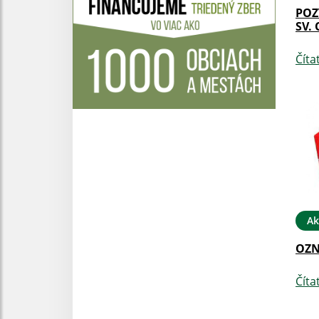
POZ
SV.
Číta
Ak
OZ
Číta