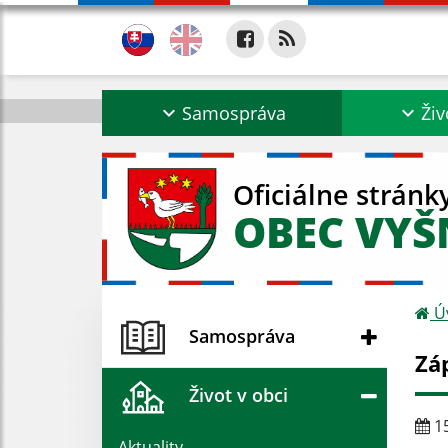
Samospráva
Živ
Oficiálne stránk
OBEC VYŠ
Ú
Samospráva
Záp
Život v obci
15
Aktuality