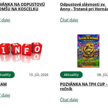
VÁNKA NA ODPUSTOVÚ
Odpustové slávnosti sv.
 OMŠU NA KOSCELKU
Anny - Trstené pri Horná
ť ďalej
Čítať ďalej
tuality
10. JÚL 2026
Aktuality
08. JÚ
NAM
POZVÁNKA NA TPH CUP - 
ročník
ť ďalej
Čítať ďalej