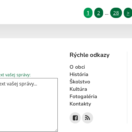
1
2
28
>
...
Rýchle odkazy
O obci
Text vašej správy...
História
xt vašej správy:
Školstvo
Kultúra
Fotogaléria
Kontakty