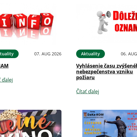
tuality
07. AUG 2026
Aktuality
06. AUG
NAM
Vyhlásenie času zvýšen
nebezpečenstva vzniku
požiaru
ť ďalej
Čítať ďalej