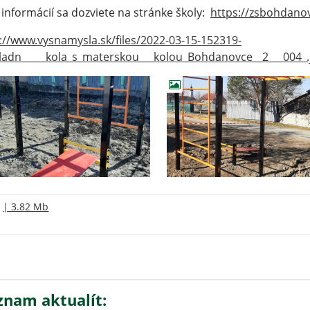
 informácií sa dozviete na stránke školy:
https://zsbohdano
://www.vysnamysla.sk/files/2022-03-15-152319-
ladn_____kola_s_materskou___kolou_Bohdanovce__2___004_.
| 3.82 Mb
znam aktualít: