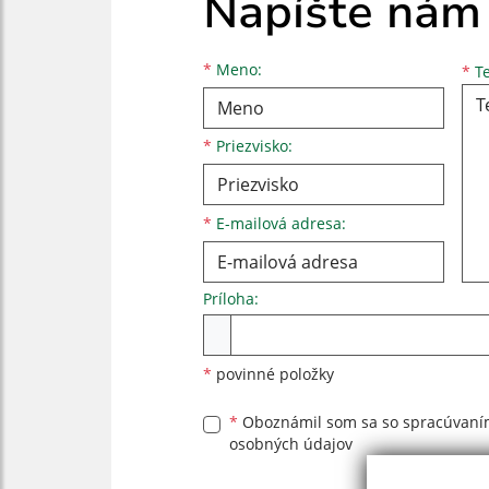
Napíšte nám
Meno
Priezvisko
E-mailová adresa
*
Meno:
*
Te
*
Priezvisko:
*
E-mailová adresa:
Príloha:
Príloha
*
povinné položky
*
Oboznámil som sa so
spracúvan
osobných údajov