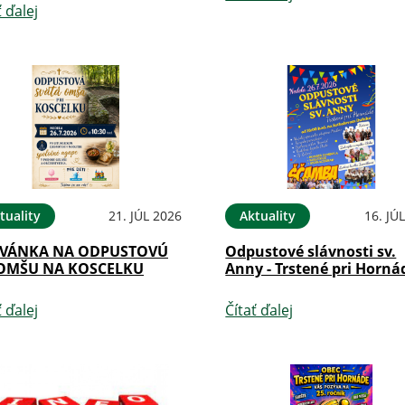
ť ďalej
tuality
21. JÚL 2026
Aktuality
16. JÚ
VÁNKA NA ODPUSTOVÚ
Odpustové slávnosti sv.
 OMŠU NA KOSCELKU
Anny - Trstené pri Horná
ť ďalej
Čítať ďalej