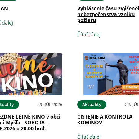
NAM
Vyhlásenie času zvýšen
nebezpečenstva vzniku
požiaru
ť ďalej
Čítať ďalej
tuality
29. JÚL 2026
Aktuality
22. JÚ
EZDNE LETNÉ KINO v obci
ČISTENIE A KONTROLA
ná Myšľa - SOBOTA -
KOMÍNOV
8.2026 o 20:00 hod.
Čítať ďalej