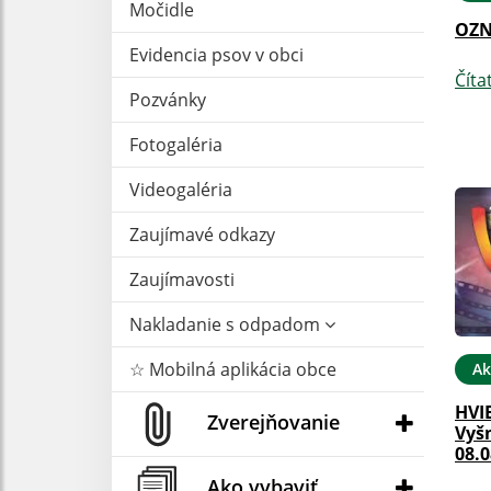
Močidle
OZ
Evidencia psov v obci
Číta
Pozvánky
Fotogaléria
Videogaléria
Zaujímavé odkazy
Zaujímavosti
Nakladanie s odpadom
☆ Mobilná aplikácia obce
Ak
HVI
Zverejňovanie
Vyš
08.0
Ako vybaviť