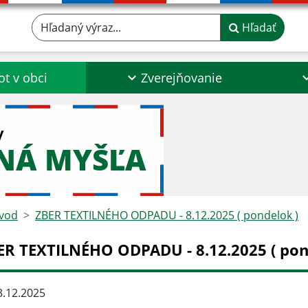
Hľadaný výraz...
Hľadať
ot v obci
Zverejňovanie
y
NÁ MYŠĽA
vod
ZBER TEXTILNÉHO ODPADU - 8.12.2025 ( pondelok )
ER TEXTILNÉHO ODPADU - 8.12.2025 ( pon
.12.2025