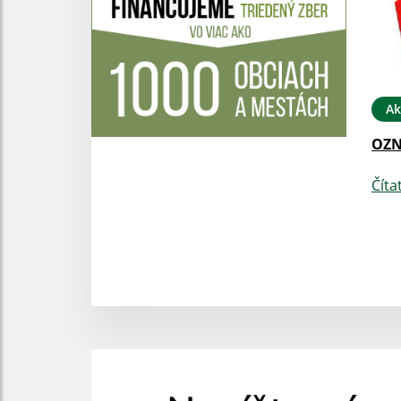
Ak
OZ
Číta