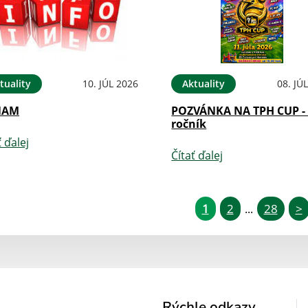
tuality
10. JÚL 2026
Aktuality
08. JÚ
NAM
POZVÁNKA NA TPH CUP - 
ročník
ť ďalej
Čítať ďalej
1
2
28
>
...
Rýchle odkazy