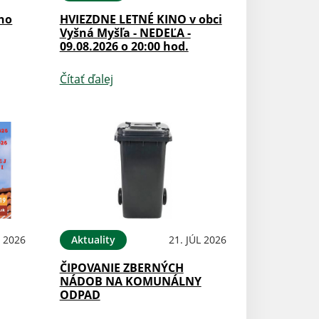
ého
HVIEZDNE LETNÉ KINO v obci
Vyšná Myšľa - NEDEĽA -
09.08.2026 o 20:00 hod.
Čítať ďalej
L 2026
Aktuality
21. JÚL 2026
ČIPOVANIE ZBERNÝCH
NÁDOB NA KOMUNÁLNY
ODPAD