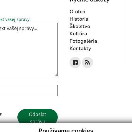
O obci
Text vašej správy...
História
xt vašej správy:
Školstvo
Kultúra
Fotogaléria
Kontakty
Google reCaptcha Response
Odoslať
ím
správu
Používame cookies