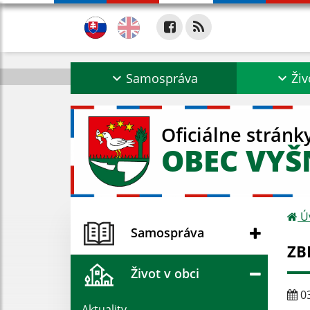
Samospráva
Živ
Oficiálne stránk
OBEC VYŠ
Ú
Samospráva
ZB
Život v obci
03
Aktuality