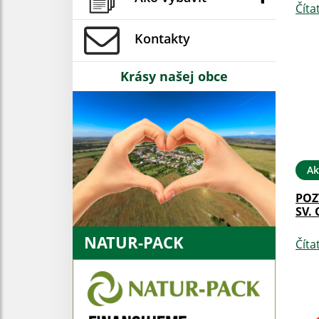
Číta
Kontakty
Krásy našej obce
Ak
POZ
SV.
NATUR-PACK
Číta