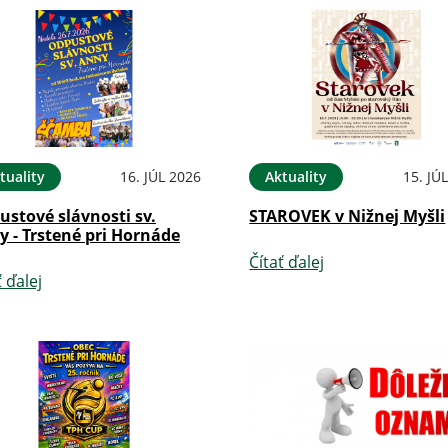
tuality
16. JÚL 2026
Aktuality
15. JÚ
stové slávnosti sv.
STAROVEK v Nižnej Myšli
 - Trstené pri Hornáde
Čítať ďalej
ť ďalej