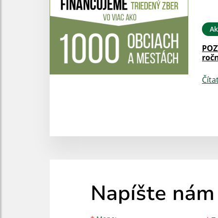
Ak
POZ
roč
Číta
Napíšte nám