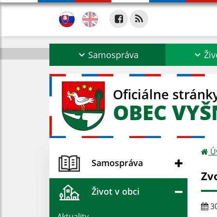
Samospráva
Živ
Oficiálne stránk
OBEC VYŠ
Ú
Samospráva
Zv
Život v obci
30
Aktuality