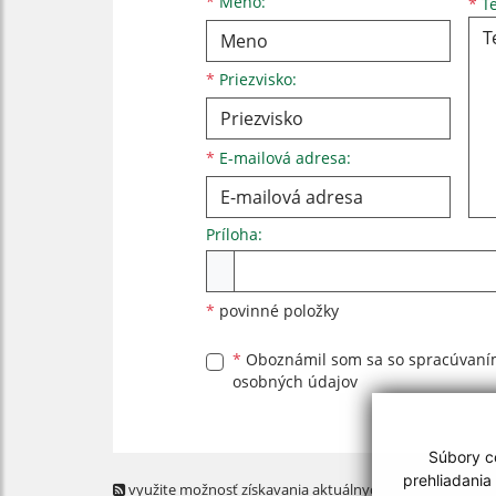
Meno
Priezvisko
E-mailová adresa
*
Meno:
*
Te
*
Priezvisko:
*
E-mailová adresa:
Príloha:
Príloha
*
povinné položky
*
Oboznámil som sa so
spracúvan
osobných údajov
Súbory co
prehliadania
využite možnosť získavania aktuálnych informácií s