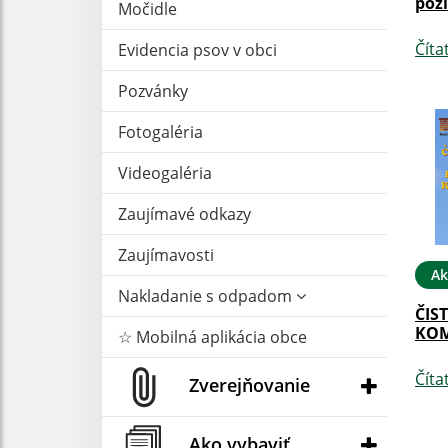
pož
Močidle
Číta
Evidencia psov v obci
Pozvánky
Fotogaléria
Videogaléria
Zaujímavé odkazy
Zaujímavosti
Ak
Nakladanie s odpadom
ČIS
KO
☆ Mobilná aplikácia obce
Číta
Zverejňovanie
Ako vybaviť