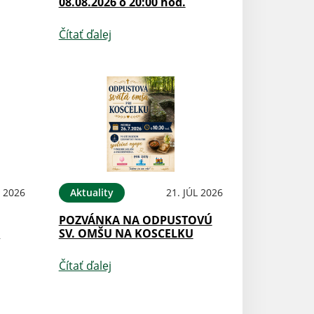
08.08.2026 o 20:00 hod.
Čítať ďalej
L 2026
Aktuality
21. JÚL 2026
POZVÁNKA NA ODPUSTOVÚ
Y
SV. OMŠU NA KOSCELKU
Čítať ďalej