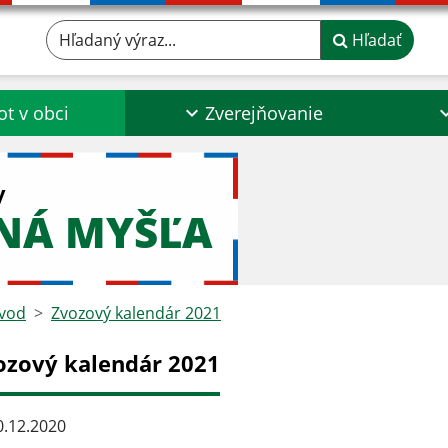
Hľadaný výraz...
Hľadať
ot v obci
Zverejňovanie
y
NÁ MYŠĽA
vod
Zvozový kalendár 2021
ozový kalendár 2021
.12.2020