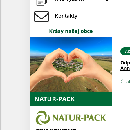
Kontakty
Krásy našej obce
Ak
Odpu
Anny
Číta
NATUR-PACK