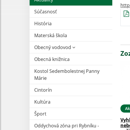
http
Súčasnosť
História
Materská škola
Obecný vodovod
Zo
Obecná knižnica
Kostol Sedembolestnej Panny
Márie
Cintorín
Kultúra
Ak
Šport
Vyh
neb
Oddychová zóna pri Rybníku -