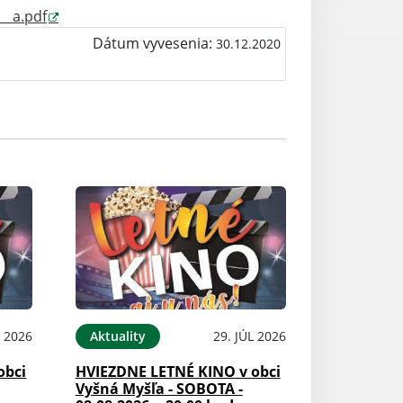
__a.pdf
Dátum vyvesenia:
30.12.2020
L 2026
Aktuality
29. JÚL 2026
obci
HVIEZDNE LETNÉ KINO v obci
Vyšná Myšľa - SOBOTA -