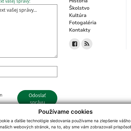
Text vašej správy...
História
xt vašej správy:
Školstvo
Kultúra
Fotogaléria
Kontakty
Google reCaptcha Response
Odoslať
ím
správu
Používame cookies
okie a ďalšie technológie sledovania používame na zlepšenie vášho
 našich webových stránok, na to, aby sme vám zobrazovali prispôs