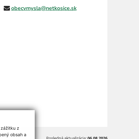
obecvmysla@netkosice.sk
 zážitku z
obený obsah a
Posledná aktualizácia:
06.08.2026