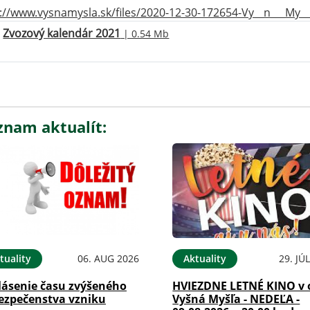
://www.vysnamysla.sk/files/2020-12-30-172654-Vy__n___My__
Zvozový kalendár 2021
| 0.54 Mb
znam aktualít:
tuality
06. AUG 2026
Aktuality
29. JÚ
lásenie času zvýšeného
HVIEZDNE LETNÉ KINO v 
ezpečenstva vzniku
Vyšná Myšľa - NEDEĽA -