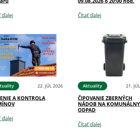
iaru
09.08.2026 o 20:00 hod.
ť ďalej
Čítať ďalej
tuality
22. JÚL 2026
Aktuality
21. JÚ
TENIE A KONTROLA
ČIPOVANIE ZBERNÝCH
MÍNOV
NÁDOB NA KOMUNÁLN
ODPAD
ť ďalej
Čítať ďalej