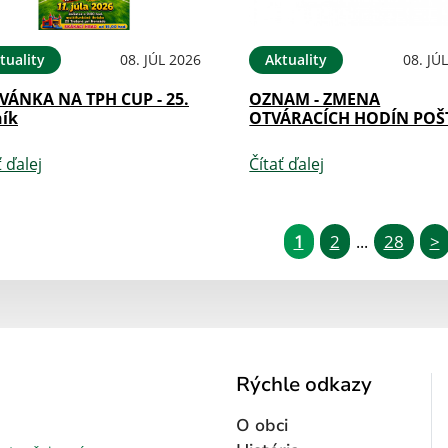
tuality
08. JÚL 2026
Aktuality
08. JÚ
VÁNKA NA TPH CUP - 25.
OZNAM - ZMENA
ník
OTVÁRACÍCH HODÍN POŠ
ť ďalej
Čítať ďalej
1
2
28
>
...
Rýchle odkazy
O obci