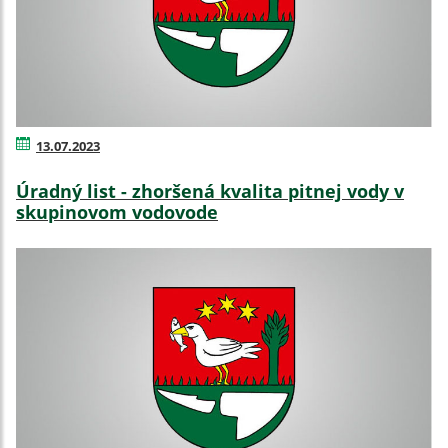
13.07.2023
Úradný list - zhoršená kvalita pitnej vody v
skupinovom vodovode