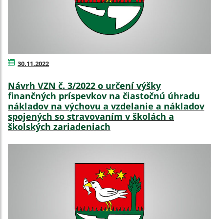
30.11.2022
Návrh VZN č. 3/2022 o určení výšky
finančných príspevkov na čiastočnú úhradu
nákladov na výchovu a vzdelanie a nákladov
spojených so stravovaním v školách a
školských zariadeniach