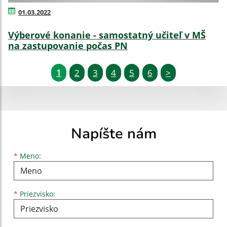
01.03.2022
Výberové konanie - samostatný učiteľ v MŠ
na zastupovanie počas PN
1
2
3
4
5
6
>
Napíšte nám
Meno
Priezvisko
E-mailová adresa
*
Meno:
*
Priezvisko: