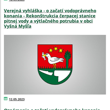
Verejná vyhláška - o začatí vodoprávneho
konania - Rekonštrukcia čerpacej stanice
pitnej vody a výtlačného potrubia v obci
Vyšná Myšľa
12.05.2023