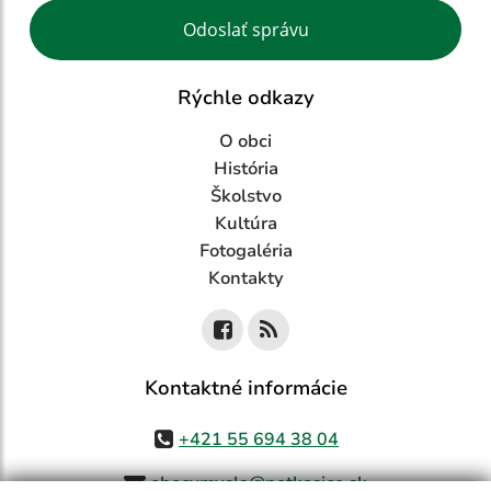
Google reCaptcha Response
Odoslať správu
Rýchle odkazy
O obci
História
Školstvo
Kultúra
Fotogaléria
Kontakty
Kontaktné informácie
+421 55 694 38 04
obecvmysla@netkosice.sk