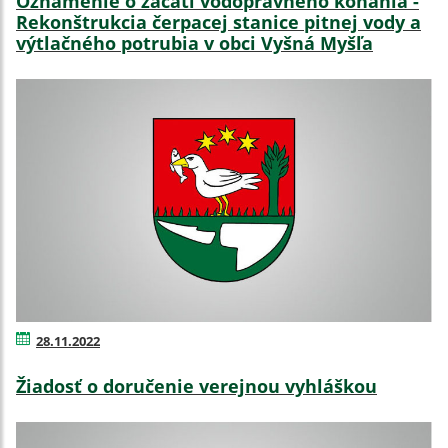
Oznámenie o začatí vodoprávneho konania -
Rekonštrukcia čerpacej stanice pitnej vody a
výtlačného potrubia v obci Vyšná Myšľa
28.11.2022
Žiadosť o doručenie verejnou vyhláškou