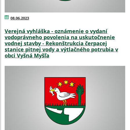
08.06.2023
Verejná vyhláška - oznámenie o vydaní
vodoprávneho povolenia na uskutočnenie
vodnej stavby - Rekonštrukcia čerpacej
stanice pitnej vody a výtlačného potrubia v
obci Vyšná Myšľa