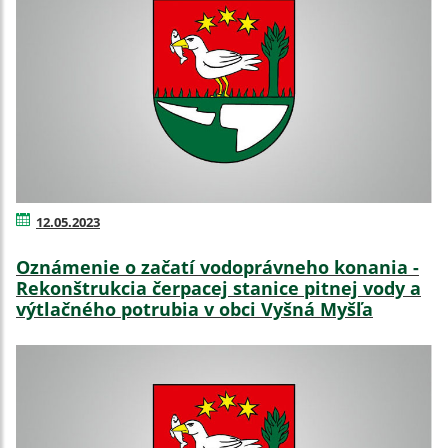
12.05.2023
Oznámenie o začatí vodoprávneho konania -
Rekonštrukcia čerpacej stanice pitnej vody a
výtlačného potrubia v obci Vyšná Myšľa