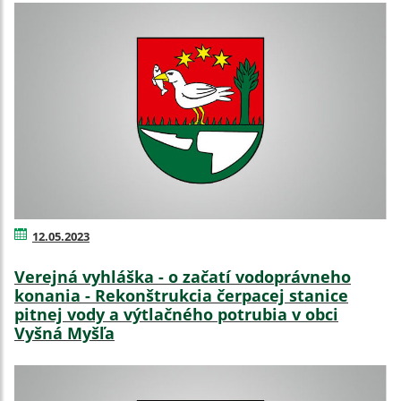
12.05.2023
Verejná vyhláška - o začatí vodoprávneho
konania - Rekonštrukcia čerpacej stanice
pitnej vody a výtlačného potrubia v obci
Vyšná Myšľa