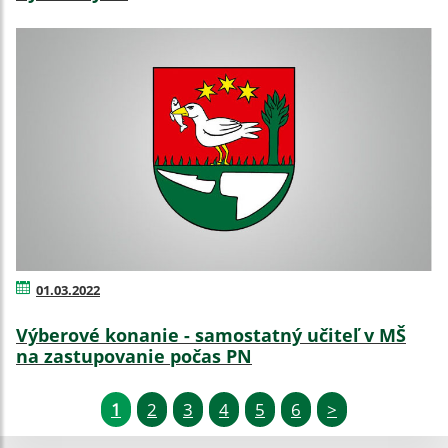
01.03.2022
Výberové konanie - samostatný učiteľ v MŠ
na zastupovanie počas PN
1
2
3
4
5
6
>