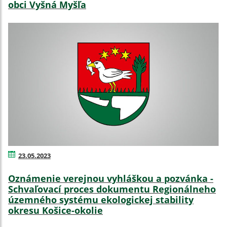
obci Vyšná Myšľa
23.05.2023
Oznámenie verejnou vyhláškou a pozvánka -
Schvaľovací proces dokumentu Regionálneho
územného systému ekologickej stability
okresu Košice-okolie