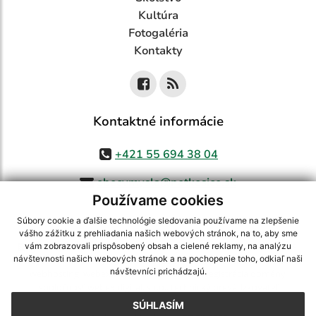
Kultúra
Fotogaléria
Kontakty
Kontaktné informácie
+421 55 694 38 04
obecvmysla@netkosice.sk
Používame cookies
Súbory cookie a ďalšie technológie sledovania používame na zlepšenie
vášho zážitku z prehliadania našich webových stránok, na to, aby sme
využite možnosť získavania aktuálnych informácií s využitím RSS
,
vám zobrazovali prispôsobený obsah a cielené reklamy, na analýzu
návštevnosti našich webových stránok a na pochopenie toho, odkiaľ naši
CMS systém (redakčný) systém ECHELON 2,
Mapa stránok
,
web portál
,
návštevníci prichádzajú.
webhosting
,
webex.digital, s.r.o.
,
domény
,
registrácia domény
,
spoločnosť webex.digital, s.r.o.
,
technický prevádzkovateľ
SÚHLASÍM