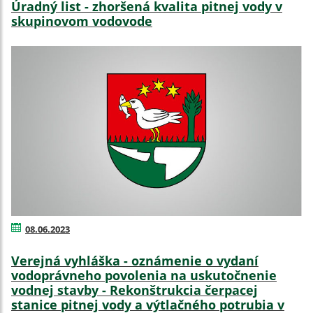
Úradný list - zhoršená kvalita pitnej vody v
skupinovom vodovode
08.06.2023
Verejná vyhláška - oznámenie o vydaní
vodoprávneho povolenia na uskutočnenie
vodnej stavby - Rekonštrukcia čerpacej
stanice pitnej vody a výtlačného potrubia v