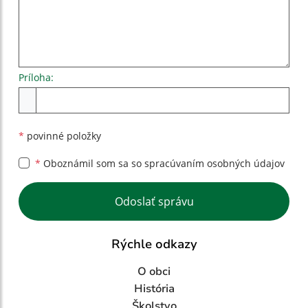
Príloha:
Príloha
*
povinné položky
*
Oboznámil som sa so
spracúvaním osobných údajov
Google reCaptcha Response
Odoslať správu
Rýchle odkazy
O obci
História
Školstvo