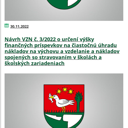
30.11.2022
Návrh VZN č. 3/2022 o určení výšky
finančných príspevkov na čiastočnú úhradu
nákladov na výchovu a vzdelanie a nákladov
spojených so stravovaním v školách a
školských zariadeniach