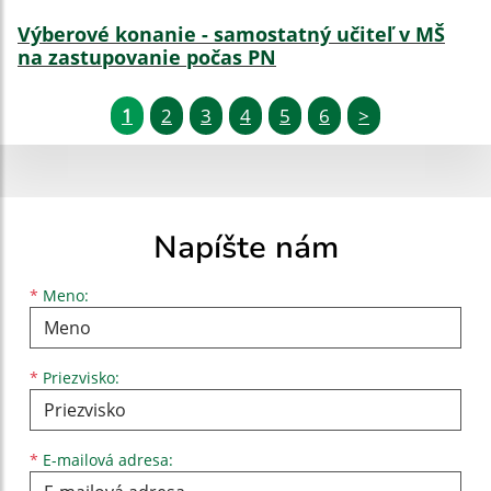
Výberové konanie - samostatný učiteľ v MŠ
na zastupovanie počas PN
1
2
3
4
5
6
>
Napíšte nám
Meno
Priezvisko
E-mailová adresa
*
Meno:
*
Priezvisko:
*
E-mailová adresa: