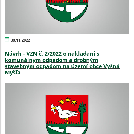
30.11.2022
Návrh - VZN č. 2/2022 o nakladaní s
komunálnym odpadom a drobným
stavebným odpadom na území obce Vyšná
Myšľa