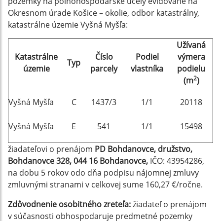
pozemky na poľnohospodárske účely evidované na
Okresnom úrade Košice – okolie, odbor katastrálny,
katastrálne územie Vyšná Myšľa:
Užívaná
Katastrálne
Číslo
Podiel
výmera
Typ
územie
parcely
vlastníka
podielu
2
(m
)
Vyšná Myšľa
C
1437/3
1/1
20118
Vyšná Myšľa
E
541
1/1
15498
žiadateľovi o prenájom
PD Bohdanovce, družstvo,
Bohdanovce 328, 044 16 Bohdanovce,
IČO: 43954286,
na dobu 5 rokov odo dňa podpisu nájomnej zmluvy
zmluvnými stranami v celkovej sume 160,27 €/ročne.
Zdôvodnenie osobitného zreteľa:
žiadateľ o prenájom
v súčasnosti obhospodaruje predmetné pozemky