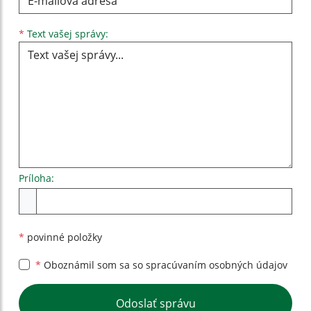
Text vašej správy...
*
Text vašej správy:
Príloha:
Príloha
*
povinné položky
*
Oboznámil som sa so
spracúvaním osobných údajov
Google reCaptcha Response
Odoslať správu