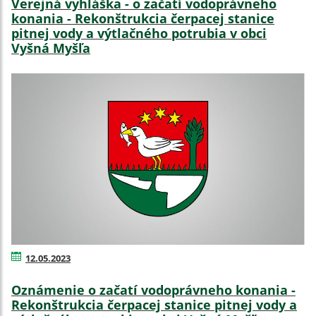
Verejná vyhláška - o začatí vodoprávneho
konania - Rekonštrukcia čerpacej stanice
pitnej vody a výtlačného potrubia v obci
Vyšná Myšľa
12.05.2023
Oznámenie o začatí vodoprávneho konania -
Rekonštrukcia čerpacej stanice pitnej vody a