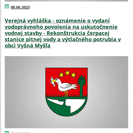
08.06.2023
Verejná vyhláška - oznámenie o vydaní
vodoprávneho povolenia na uskutočnenie
vodnej stavby - Rekonštrukcia čerpacej
stanice pitnej vody a výtlačného potrubia v
obci Vyšná Myšľa